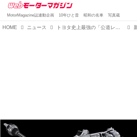
MotorMagazine誌連動企画
10年ひと昔
昭和の名車
写真蔵
HOME
ニュース
トヨタ史上最強の「公道レーシングカー」誕生へ～新型「GR GT」＆「GR GT3」が示す次世代フラッグシップの実像～