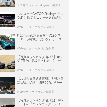
室などのコンテンツも
千葉知充（Motor Magazine編集企画室）
スシローとGAZOO Racingが初コ
ラボ！ 限定ミニカー付き商品の
他、富士スピードウェイのイベン
ト体験があたる抽選企画などを展
Webモーターマガジン編集部
開
約1万rpmの超高回転型V12クワッ
ドターボ搭載、ゼンヴォ オーロラ
は100台限定、デンマーク発のハ
イパーカー【スーパーカークロニ
Webモーターマガジン編集部
クル・完全版／116】
【写真蔵ランキング 第9位】ホン
ダ ZR-Vに新設定された、2モデル
の特別仕様車「クロスツーリン
グ」と「ブラックスタイル」
Webモーターマガジン編集部
【お盆の高速道路情報】各管理運
営会社が渋滞予測を発表。40km以
上の渋滞を予測されている道が複
数ある
Webモーターマガジン編集部
【写真蔵ランキング 第8位】3列7
シートの「グランカングー」は、