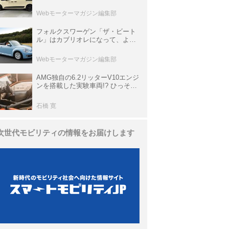
欧州仕様にはないダブルバックド
ア＆ブラックバンパーの組み合わ
Webモーターマガジン編集部
せ
フォルクスワーゲン「ザ・ビート
ル」はカブリオレになって、より
スタイリッシュになった【10年ひ
と昔の新車】
Webモーターマガジン編集部
AMG独自の6.2リッターV10エンジ
ンを搭載した実験車両!? ひっそり
生き残っていた「CLK DTM AMG
P900 プロトタイプ」とは
石橋 寛
次世代モビリティの情報をお届けします