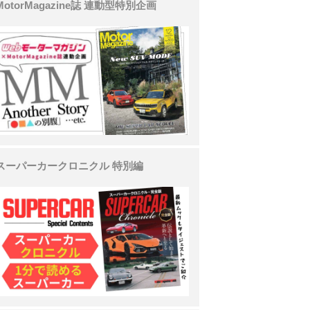
MotorMagazine誌 連動型特別企画
スーパーカークロニクル 特別編