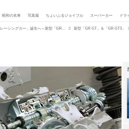
昭和の名車
写真蔵
ちょいふるジョイフル
スーパーカー
ドラ
トヨタ史上最強の「公道レーシングカー」誕生へ～新型「GR GT」＆「GR GT3」が示す次世代フラッグシップの実像～
新型「GR GT」＆「GR GT3」