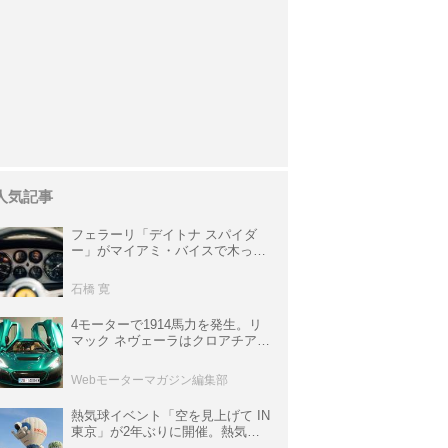
人気記事
フェラーリ「デイトナ スパイダ
ー」がマイアミ・バイスで木っ端
みじんになった後「テスタロッ
サ」に化けた理由
石橋 寛
4モーターで1914馬力を発生。リ
マック ネヴェーラはクロアチア発
のハイパーBEV【スーパーカーク
ロニクル・完全版／115】
Webモーターマガジン編集部
熱気球イベント「空を見上げて IN
東京」が2年ぶりに開催。熱気球
体験搭乗会や模型飛行機づくり教