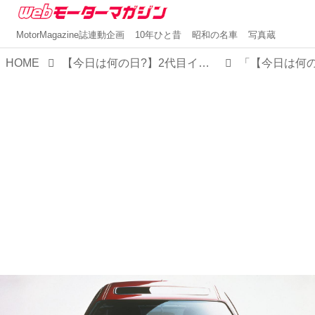
MotorMagazine誌連動企画
10年ひと昔
昭和の名車
写真蔵
HOME
【今日は何の日?】2代目インテグラ発表 「マイケルJフォックスのCMも話題となったカッコインテグラ」30年前 1989年4月19日