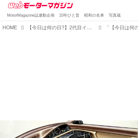
MotorMagazine誌連動企画
10年ひと昔
昭和の名車
写真蔵
HOME
【今日は何の日?】2代目インテグラ発表 「マイケルJフォックスのCMも話題となったカッコインテグラ」30年前 1989年4月19日