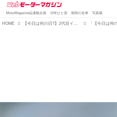
MotorMagazine誌連動企画
10年ひと昔
昭和の名車
写真蔵
HOME
【今日は何の日?】2代目インテグラ発表 「マイケルJフォックスのCMも話題となったカッコインテグラ」30年前 1989年4月19日