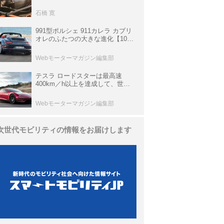
生き残っていた「CLK DTM AMG
P900 プロトタイプ」とは
石橋 寛
991型ポルシェ 911カレラ カブリ
オレのふたつの大きな進化【10年
ひと昔の新車】
Webモーターマガジン編集部
テスラ ロードスターは最高速
400km／h以上を達成して、世界
最速を目指すハイパーEV【スーパ
ーカークロニクル・完全版／
Webモーターマガジン編集部
113】
次世代モビリティの情報をお届けします