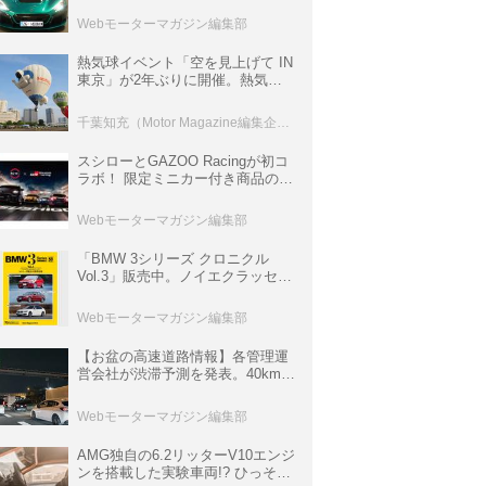
ロニクル・完全版／115】
Webモーターマガジン編集部
熱気球イベント「空を見上げて IN
東京」が2年ぶりに開催。熱気球
体験搭乗会や模型飛行機づくり教
室などのコンテンツも
千葉知充（Motor Magazine編集企画室）
スシローとGAZOO Racingが初コ
ラボ！ 限定ミニカー付き商品の
他、富士スピードウェイのイベン
ト体験があたる抽選企画などを展
Webモーターマガジン編集部
開
「BMW 3シリーズ クロニクル
Vol.3」販売中。ノイエクラッセか
ら3シリーズへ、誕生50周年記念
ムック
Webモーターマガジン編集部
【お盆の高速道路情報】各管理運
営会社が渋滞予測を発表。40km以
上の渋滞を予測されている道が複
数ある
Webモーターマガジン編集部
AMG独自の6.2リッターV10エンジ
ンを搭載した実験車両!? ひっそり