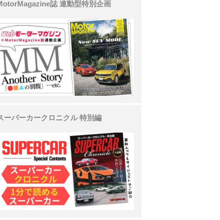
MotorMagazine誌 連動型特別企画
スーパーカークロニクル 特別編