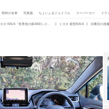
昭和の名車
写真蔵
ちょいふるジョイフル
スーパーカー
ドラ
【ニューモデル写真蔵】トヨタ RAV4「世界初の新4WDシステムも採用し、ミドルクラスSUV市場に再参戦」
トヨタ 新型RAV4
10番目の画