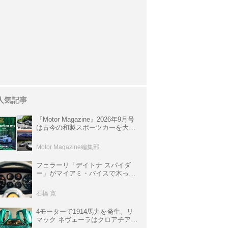
人気記事
『Motor Magazine』2026年9月号
は古今の和製スポーツカーを大特
集。欧州スポーツ＆スーパーカー
情報も満載
Motor Magazine編集部
フェラーリ「デイトナ スパイダ
ー」がマイアミ・バイスで木っ端
みじんになった後「テスタロッ
サ」に化けた理由
石橋 寛
4モーターで1914馬力を発生。リ
マック ネヴェーラはクロアチア発
のハイパーBEV【スーパーカーク