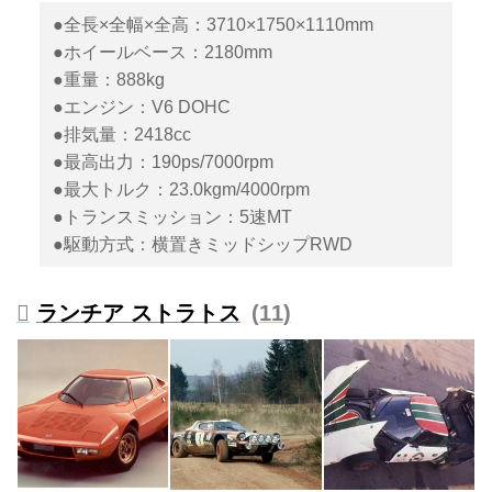
●全長×全幅×全高：3710×1750×1110mm
●ホイールベース：2180mm
●重量：888kg
●エンジン：V6 DOHC
●排気量：2418cc
●最高出力：190ps/7000rpm
●最大トルク：23.0kgm/4000rpm
●トランスミッション：5速MT
●駆動方式：横置きミッドシップRWD
ランチア ストラトス
11