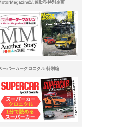
MotorMagazine誌 連動型特別企画
スーパーカークロニクル 特別編