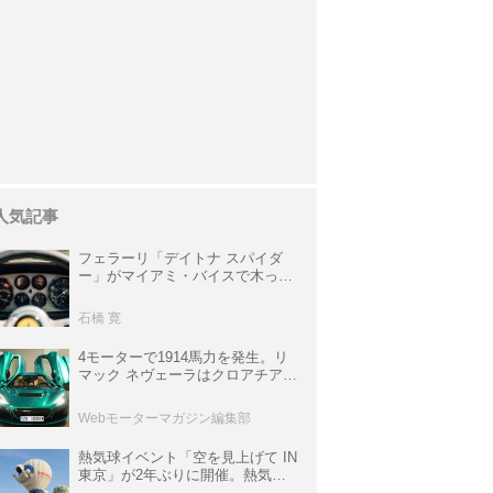
人気記事
フェラーリ「デイトナ スパイダ
ー」がマイアミ・バイスで木っ端
みじんになった後「テスタロッ
サ」に化けた理由
石橋 寛
4モーターで1914馬力を発生。リ
マック ネヴェーラはクロアチア発
のハイパーBEV【スーパーカーク
ロニクル・完全版／115】
Webモーターマガジン編集部
熱気球イベント「空を見上げて IN
東京」が2年ぶりに開催。熱気球
体験搭乗会や模型飛行機づくり教