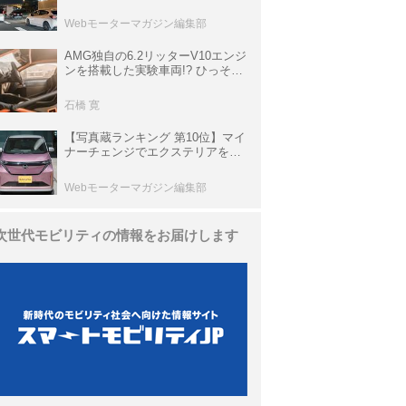
上の渋滞を予測されている道が複
数ある
Webモーターマガジン編集部
AMG独自の6.2リッターV10エンジ
ンを搭載した実験車両!? ひっそり
生き残っていた「CLK DTM AMG
P900 プロトタイプ」とは
石橋 寛
【写真蔵ランキング 第10位】マイ
ナーチェンジでエクステリアを刷
新、使い勝手も向上した「日産 サ
クラ」
Webモーターマガジン編集部
次世代モビリティの情報をお届けします