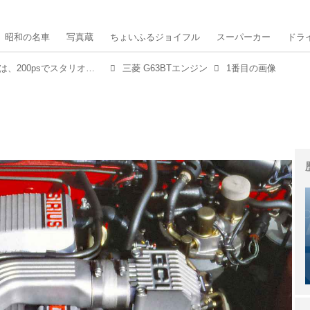
昭和の名車
写真蔵
ちょいふるジョイフル
スーパーカー
ドラ
【国産名機10選 09】「三菱 G63BT」は、200psでスタリオンを支えた究極のSOHCターボエンジン
三菱 G63BTエンジン
1番目の画像