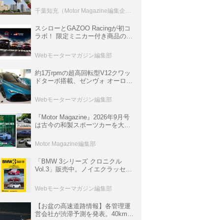
室などのコンテンツも
千葉知充（Motor Magazine編集企画室）
スシローとGAZOO Racingが初コ
ラボ！ 限定ミニカー付き商品の
他、富士スピードウェイのイベン
ト体験があたる抽選企画などを展
Webモーターマガジン編集部
開
約1万rpmの超高回転型V12クワッ
ドターボ搭載、ゼンヴォ オーロラ
は100台限定、デンマーク発のハ
イパーカー【スーパーカークロニ
Webモーターマガジン編集部
クル・完全版／116】
『Motor Magazine』2026年9月号
は古今の和製スポーツカーを大特
集。欧州スポーツ＆スーパーカー
情報も満載
Motor Magazine編集部
「BMW 3シリーズ クロニクル
Vol.3」販売中。ノイエクラッセか
ら3シリーズへ、誕生50周年記念
ムック
Webモーターマガジン編集部
【お盆の高速道路情報】各管理運
営会社が渋滞予測を発表。40km以