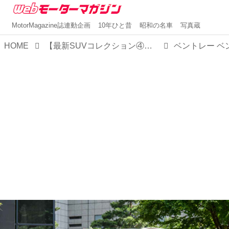
MotorMagazine誌連動企画
10年ひと昔
昭和の名車
写真蔵
HOME
【最新SUVコレクション④】新たな選択肢V8モデルの投入でさらに存在感を増した至高のSUVベントレー ベンテイガ
ベントレー ベ