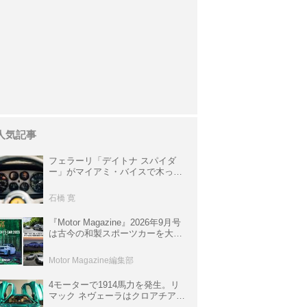
人気記事
フェラーリ「デイトナ スパイダ
ー」がマイアミ・バイスで木っ端
みじんになった後「テスタロッ
サ」に化けた理由
石橋 寛
『Motor Magazine』2026年9月号
は古今の和製スポーツカーを大特
集。欧州スポーツ＆スーパーカー
情報も満載
Motor Magazine編集部
4モーターで1914馬力を発生。リ
マック ネヴェーラはクロアチア発
のハイパーBEV【スーパーカーク