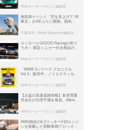
ロニクル・完全版／115】
Webモーターマガジン編集部
熱気球イベント「空を見上げて IN
東京」が2年ぶりに開催。熱気球
体験搭乗会や模型飛行機づくり教
室などのコンテンツも
千葉知充（Motor Magazine編集企画室）
スシローとGAZOO Racingが初コ
ラボ！ 限定ミニカー付き商品の
他、富士スピードウェイのイベン
ト体験があたる抽選企画などを展
Webモーターマガジン編集部
開
「BMW 3シリーズ クロニクル
Vol.3」販売中。ノイエクラッセか
ら3シリーズへ、誕生50周年記念
ムック
Webモーターマガジン編集部
【お盆の高速道路情報】各管理運
営会社が渋滞予測を発表。40km以
上の渋滞を予測されている道が複
数ある
Webモーターマガジン編集部
AMG独自の6.2リッターV10エンジ
ンを搭載した実験車両!? ひっそり