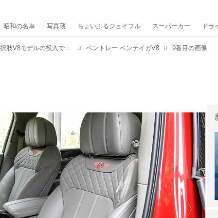
昭和の名車
写真蔵
ちょいふるジョイフル
スーパーカー
ドラ
【最新SUVコレクション④】新たな選択肢V8モデルの投入でさらに存在感を増した至高のSUVベントレー ベンテイガ
ベントレー ベンテイガV8
9番目の画像