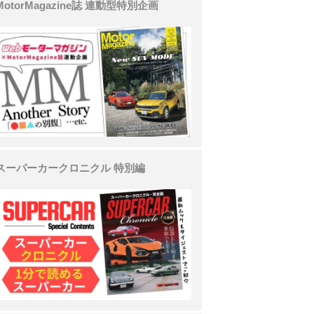
MotorMagazine誌 連動型特別企画
スーパーカークロニクル 特別編