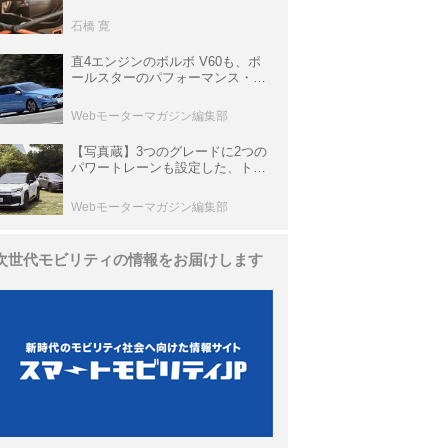
生き残っていた「CLK DTM AMG
P900 プロトタイプ」とは
石橋 寛
直4エンジンのボルボ V60も、ポ
ールスターのパフォーマンス・パ
ッケージでパワーアップ【10年ひ
と昔の新車】
Webモーターマガジン編集部
【写真蔵】3つのグレードに2つの
パワートレーンも設定した、トヨ
タ 新型「RAV4」
Webモーターマガジン編集部
次世代モビリティの情報をお届けします