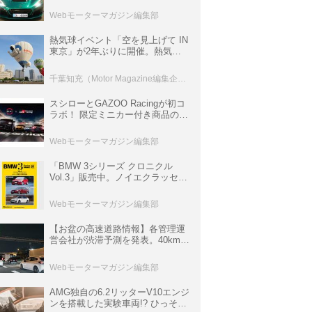
ロニクル・完全版／115】
Webモーターマガジン編集部
熱気球イベント「空を見上げて IN
東京」が2年ぶりに開催。熱気球
体験搭乗会や模型飛行機づくり教
室などのコンテンツも
千葉知充（Motor Magazine編集企画室）
スシローとGAZOO Racingが初コ
ラボ！ 限定ミニカー付き商品の
他、富士スピードウェイのイベン
ト体験があたる抽選企画などを展
Webモーターマガジン編集部
開
「BMW 3シリーズ クロニクル
Vol.3」販売中。ノイエクラッセか
ら3シリーズへ、誕生50周年記念
ムック
Webモーターマガジン編集部
【お盆の高速道路情報】各管理運
営会社が渋滞予測を発表。40km以
上の渋滞を予測されている道が複
数ある
Webモーターマガジン編集部
AMG独自の6.2リッターV10エンジ
ンを搭載した実験車両!? ひっそり