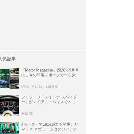
人気記事
『Motor Magazine』2026年9月号
は古今の和製スポーツカーを大特
集。欧州スポーツ＆スーパーカー
情報も満載
Motor Magazine編集部
フェラーリ「デイトナ スパイダ
ー」がマイアミ・バイスで木っ端
みじんになった後「テスタロッ
サ」に化けた理由
石橋 寛
4モーターで1914馬力を発生。リ
マック ネヴェーラはクロアチア発
のハイパーBEV【スーパーカーク