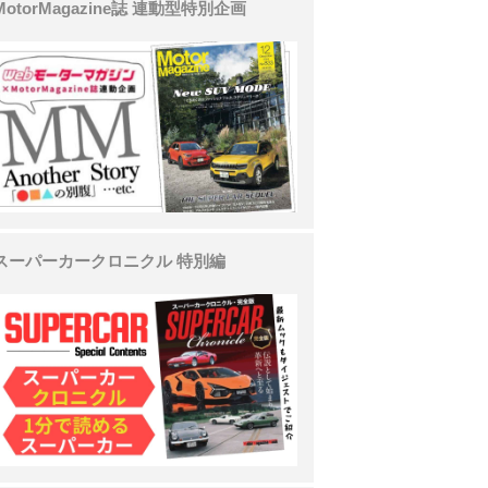
MotorMagazine誌 連動型特別企画
スーパーカークロニクル 特別編