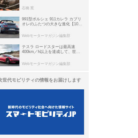
生き残っていた「CLK DTM AMG
P900 プロトタイプ」とは
石橋 寛
991型ポルシェ 911カレラ カブリ
オレのふたつの大きな進化【10年
ひと昔の新車】
Webモーターマガジン編集部
テスラ ロードスターは最高速
400km／h以上を達成して、世界
最速を目指すハイパーEV【スーパ
ーカークロニクル・完全版／
Webモーターマガジン編集部
113】
次世代モビリティの情報をお届けします