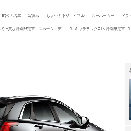
昭和の名車
写真蔵
ちょいふるジョイフル
スーパーカー
ドラ
キャデラック XT5に精悍で上質な特別限定車「スポーツエディション」が登場
キャデラックXT5 特別限定車