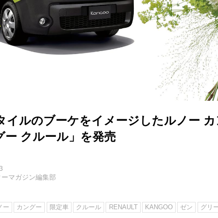
タイルのブーケをイメージしたルノー カ
グー クルール」を発売
3
ターマガジン編集部
ノー
カングー
限定車
クルール
RENAULT
KANGOO
ゼン
グリ