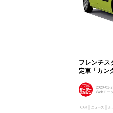
フレンチス
定車「カン
2020-01-2
Webモー
CAR
ニュース
ル