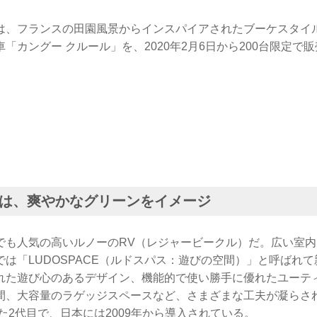
は、フランスの田園風景からインスパイアされたブーケスタイ
「カングー クルール」を、2020年2月6日から200台限定で
は、爽やかなグリーンをイメージ
でも人気の高いルノーのRV（レジャービークル）だ。広い室
は「LUDOSPACE（ルドスパス：遊びの空間）」と呼ばれ
れた遊び心のあるデザイン、機能的で使い勝手に優れたユーテ
間、大容量のラゲッジスペースなど、さまざまな工夫が凝らさ
れた2代目で、日本には2009年から導入されている。