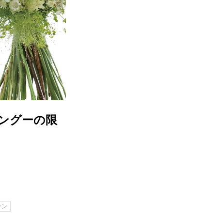
ングーの限
ーン