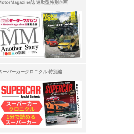
MotorMagazine誌 連動型特別企画
スーパーカークロニクル 特別編