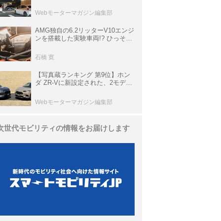
上の渋滞を予測されている道が複
数ある
Webモーターマガジン編集部
AMG独自の6.2リッターV10エンジ
ンを搭載した実験車両!? ひっそり
生き残っていた「CLK DTM AMG
P900 プロトタイプ」とは
石橋 寛
【写真蔵ランキング 第9位】ホン
ダ ZR-Vに新設定された、2モデル
の特別仕様車「クロスツーリン
グ」と「ブラックスタイル」
Webモーターマガジン編集部
次世代モビリティの情報をお届けします