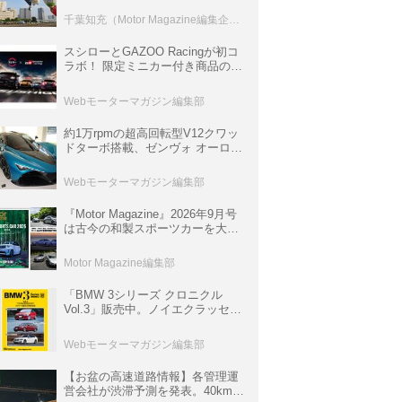
室などのコンテンツも
千葉知充（Motor Magazine編集企画室）
スシローとGAZOO Racingが初コ
ラボ！ 限定ミニカー付き商品の
他、富士スピードウェイのイベン
ト体験があたる抽選企画などを展
Webモーターマガジン編集部
開
約1万rpmの超高回転型V12クワッ
ドターボ搭載、ゼンヴォ オーロラ
は100台限定、デンマーク発のハ
イパーカー【スーパーカークロニ
Webモーターマガジン編集部
クル・完全版／116】
『Motor Magazine』2026年9月号
は古今の和製スポーツカーを大特
集。欧州スポーツ＆スーパーカー
情報も満載
Motor Magazine編集部
「BMW 3シリーズ クロニクル
Vol.3」販売中。ノイエクラッセか
ら3シリーズへ、誕生50周年記念
ムック
Webモーターマガジン編集部
【お盆の高速道路情報】各管理運
営会社が渋滞予測を発表。40km以