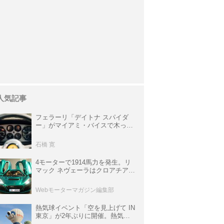
人気記事
フェラーリ「デイトナ スパイダ
ー」がマイアミ・バイスで木っ端
みじんになった後「テスタロッ
サ」に化けた理由
石橋 寛
4モーターで1914馬力を発生。リ
マック ネヴェーラはクロアチア発
のハイパーBEV【スーパーカーク
ロニクル・完全版／115】
Webモーターマガジン編集部
熱気球イベント「空を見上げて IN
東京」が2年ぶりに開催。熱気球
体験搭乗会や模型飛行機づくり教