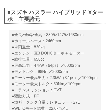
■スズキ ハスラー ハイブリッド Xター
ボ 主要諸元
●全長×全幅×全高：3395×1475×1680mm
●ホイールベース：2460mm
●車両重量：830kg
●エンジン：直3 DOHCターボ＋モーター
●総排気量：658cc
●最高出力：47kW（64ps）／6000rpm
●最大トルク：98Nm／3000rpm
●モーター最高出力：2.3kW（3.1ps）／1000rpm
●モーター最大トルク：50Nm／100rpm
●トランスミッション：CVT
●駆動方式：FF
●燃料・タンク容量：レギュラー・27L
●WLTCモード燃費：22.6km／L