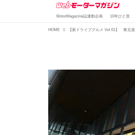
MotorMagazine誌連動企画
10年ひと昔
HOME