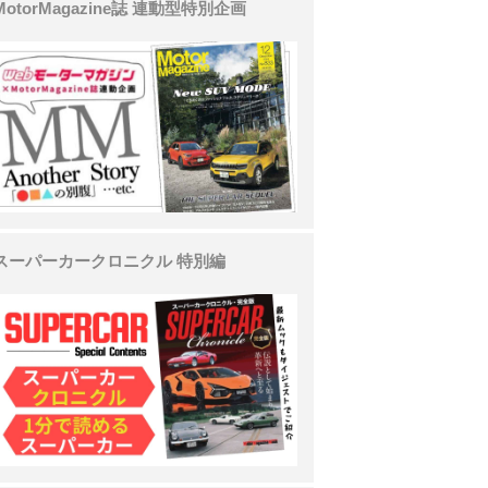
MotorMagazine誌 連動型特別企画
スーパーカークロニクル 特別編