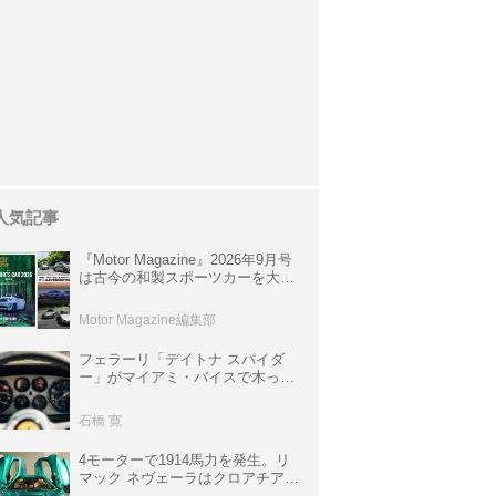
人気記事
『Motor Magazine』2026年9月号
は古今の和製スポーツカーを大特
集。欧州スポーツ＆スーパーカー
情報も満載
Motor Magazine編集部
フェラーリ「デイトナ スパイダ
ー」がマイアミ・バイスで木っ端
みじんになった後「テスタロッ
サ」に化けた理由
石橋 寛
4モーターで1914馬力を発生。リ
マック ネヴェーラはクロアチア発
のハイパーBEV【スーパーカーク