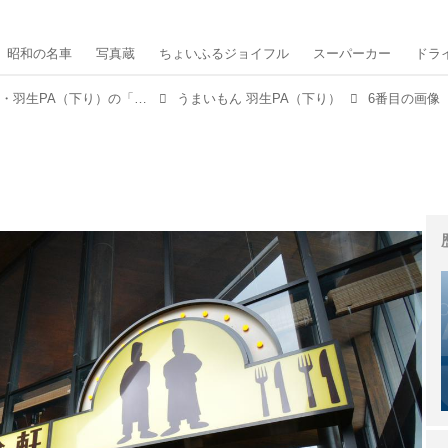
昭和の名車
写真蔵
ちょいふるジョイフル
スーパーカー
ドラ
【新ドライブグルメ Vol.01】 東北道・羽生PA（下り）の「メガ盛りの丼ぶりとステーキ重」
うまいもん 羽生PA（下り）
6番目の画像