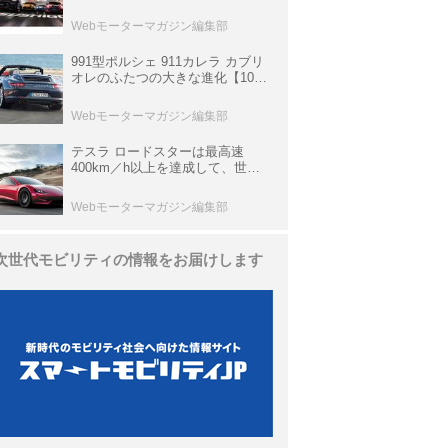
他、富士スピードウェイのイベン
ト体験があたる抽選企画などを展
Webモーターマガジン編集部
開
991型ポルシェ 911カレラ カブリ
オレのふたつの大きな進化【10年
ひと昔の新車】
Webモーターマガジン編集部
テスラ ロードスターは最高速
400km／h以上を達成して、世界
最速を目指すハイパーEV【スーパ
ーカークロニクル・完全版／
Webモーターマガジン編集部
113】
次世代モビリティの情報をお届けします