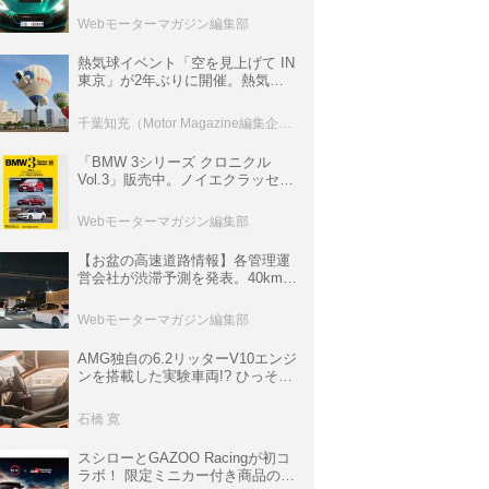
ロニクル・完全版／115】
Webモーターマガジン編集部
熱気球イベント「空を見上げて IN
東京」が2年ぶりに開催。熱気球
体験搭乗会や模型飛行機づくり教
室などのコンテンツも
千葉知充（Motor Magazine編集企画室）
「BMW 3シリーズ クロニクル
Vol.3」販売中。ノイエクラッセか
ら3シリーズへ、誕生50周年記念
ムック
Webモーターマガジン編集部
【お盆の高速道路情報】各管理運
営会社が渋滞予測を発表。40km以
上の渋滞を予測されている道が複
数ある
Webモーターマガジン編集部
AMG独自の6.2リッターV10エンジ
ンを搭載した実験車両!? ひっそり
生き残っていた「CLK DTM AMG
P900 プロトタイプ」とは
石橋 寛
スシローとGAZOO Racingが初コ
ラボ！ 限定ミニカー付き商品の