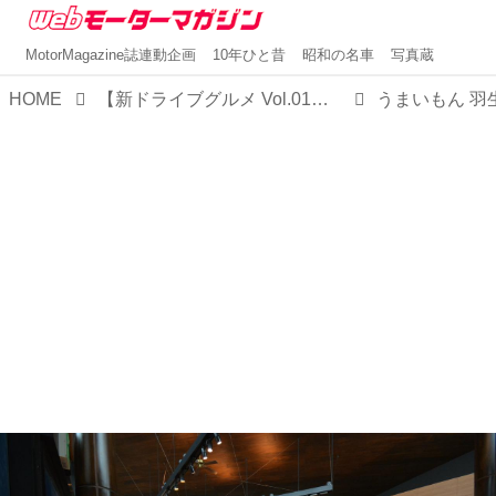
MotorMagazine誌連動企画
10年ひと昔
昭和の名車
写真蔵
HOME
【新ドライブグルメ Vol.01】 東北道・羽生PA（下り）の「メガ盛りの丼ぶりとステーキ重」
うまいもん 羽