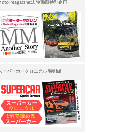
MotorMagazine誌 連動型特別企画
スーパーカークロニクル 特別編