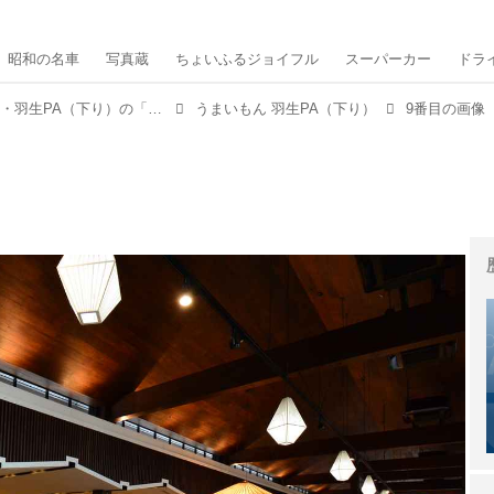
昭和の名車
写真蔵
ちょいふるジョイフル
スーパーカー
ドラ
【新ドライブグルメ Vol.01】 東北道・羽生PA（下り）の「メガ盛りの丼ぶりとステーキ重」
うまいもん 羽生PA（下り）
9番目の画像