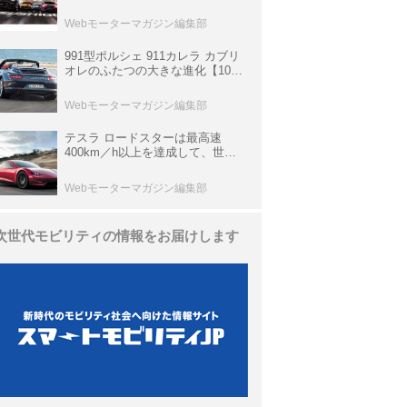
他、富士スピードウェイのイベン
ト体験があたる抽選企画などを展
Webモーターマガジン編集部
開
991型ポルシェ 911カレラ カブリ
オレのふたつの大きな進化【10年
ひと昔の新車】
Webモーターマガジン編集部
テスラ ロードスターは最高速
400km／h以上を達成して、世界
最速を目指すハイパーEV【スーパ
ーカークロニクル・完全版／
Webモーターマガジン編集部
113】
次世代モビリティの情報をお届けします