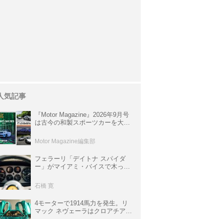
人気記事
『Motor Magazine』2026年9月号
は古今の和製スポーツカーを大特
集。欧州スポーツ＆スーパーカー
情報も満載
Motor Magazine編集部
フェラーリ「デイトナ スパイダ
ー」がマイアミ・バイスで木っ端
みじんになった後「テスタロッ
サ」に化けた理由
石橋 寛
4モーターで1914馬力を発生。リ
マック ネヴェーラはクロアチア発
のハイパーBEV【スーパーカーク