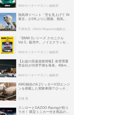
ロニクル・完全版／115】
Webモーターマガジン編集部
熱気球イベント「空を見上げて IN
東京」が2年ぶりに開催。熱気球
体験搭乗会や模型飛行機づくり教
室などのコンテンツも
千葉知充（Motor Magazine編集企画室）
「BMW 3シリーズ クロニクル
Vol.3」販売中。ノイエクラッセか
ら3シリーズへ、誕生50周年記念
ムック
Webモーターマガジン編集部
【お盆の高速道路情報】各管理運
営会社が渋滞予測を発表。40km以
上の渋滞を予測されている道が複
数ある
Webモーターマガジン編集部
AMG独自の6.2リッターV10エンジ
ンを搭載した実験車両!? ひっそり
生き残っていた「CLK DTM AMG
P900 プロトタイプ」とは
石橋 寛
スシローとGAZOO Racingが初コ
ラボ！ 限定ミニカー付き商品の