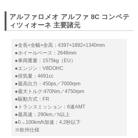
アルファロメオ アルファ 8C コンペテ
ィツィオーネ 主要諸元
●全長×全幅×全高：4397×1892×1340mm
●ホイールベース：2646mm
●車両重量：1575kg（EU）
●エンジン：V8DOHC
●排気量：4691cc
●最高出力：450ps／7000rpm
●最大トルク:470Nm／4750rpm
●駆動方式：FR
●トランスミッション：6速AMT
●最高速：290km／h以上
●0→100km/h加速：4.2秒以下
※欧州仕様