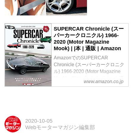
SUPERCAR Chronicle (スー
パーカークロニクル) 1966-
2020 (Motor Magazine
Mook) | |本 | 通販 | Amazon
AmazonでのSUPERCAR
Chronicle (スーパーカークロニク
ル) 1966-2020 (Motor Magazine
Mook)。アマゾンならポイント還
www.amazon.co.jp
元本が多数。作品ほか、お急ぎ便
対象商品は当日お届けも可能。ま
たSUPERCAR Chronicle (スーパ
ーカークロニクル) 1966-2020
(Motor Magazine Mook)もアマゾ
ン配送商品なら通常配送無料。
2020-10-05
Webモーターマガジン編集部