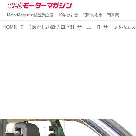
MotorMagazine誌連動企画
10年ひと昔
昭和の名車
写真蔵
HOME
【懐かしの輸入車 78】サーブ 9-5エステートは装備が充実したお買い得なグレードも設定した
サーブ 9-5エ