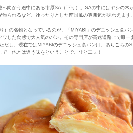
総へ向かう途中にある市原SA（下り）。SAの中にはヤシの木
が飾られるなど、ゆったりとした南国風の雰囲気が味わえます
り）の名物となっているのが、「MIYABI」のデニッシュ食パ
フワした食感で大人気のパン。その専門店が高速道路上で唯一
ただし、現在ではMIYABIのデニッシュ食パンは、あちこちのS
こで、他とは違う味をということで、ひと工夫！