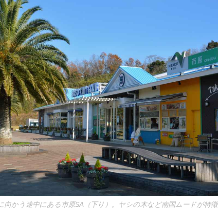
に向かう途中にある市原SA（下り）。ヤシの木など南国ムードが特徴