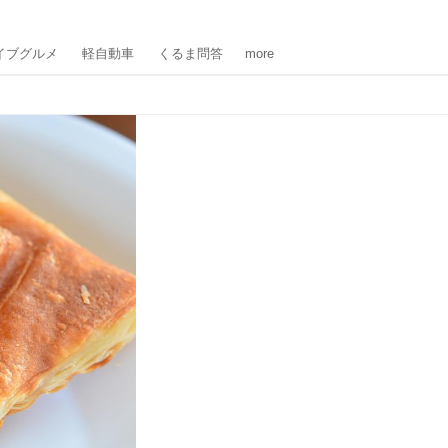
イブグルメ
軽自動車
くるま問答
more