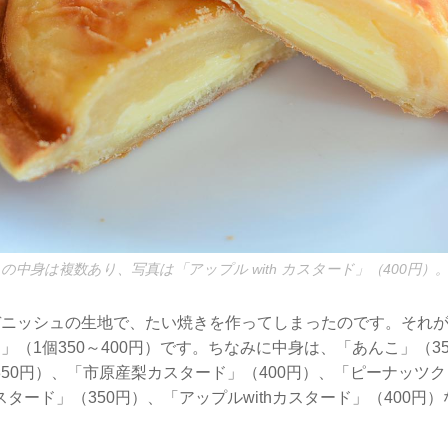
き」の中身は複数あり、写真は「アップル with カスタード」（400円）
I デニッシュの生地で、たい焼きを作ってしまったのです。それ
焼き」（1個350～400円）です。ちなみに中身は、「あんこ」（
50円）、「市原産梨カスタード」（400円）、「ピーナッツク
タード」（350円）、「アップルwithカスタード」（400円