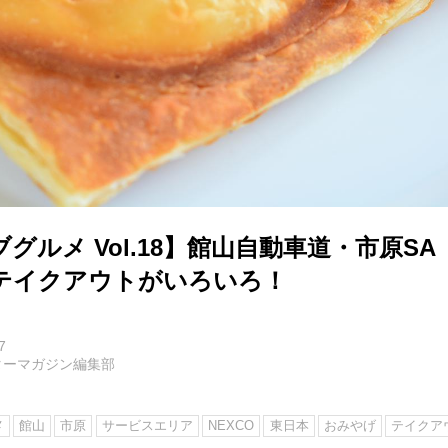
グルメ Vol.18】館山自動車道・市原S
テイクアウトがいろいろ！
7
ターマガジン編集部
メ
館山
市原
サービスエリア
NEXCO
東日本
おみやげ
テイクア