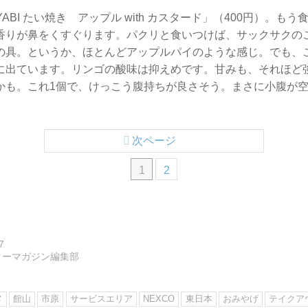
ABI たい焼き アップル with カスタード」（400円）。も
香りが鼻をくすぐります。パクリと食いつけば、サックサクの
の具。というか、ほとんどアップルパイのような感じ。でも、
に出ています。リンゴの酸味は抑えめです。甘みも、それほど
かも。これ1個で、けっこう腹持ちが良さそう。まさに小腹が
次ページ
1
2
7
ターマガジン編集部
メ
館山
市原
サービスエリア
NEXCO
東日本
おみやげ
テイクア