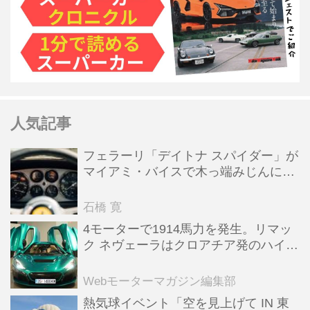
人気記事
フェラーリ「デイトナ スパイダー」が
マイアミ・バイスで木っ端みじんにな
った後「テスタロッサ」に化けた理由
石橋 寛
4モーターで1914馬力を発生。リマッ
ク ネヴェーラはクロアチア発のハイパ
ーBEV【スーパーカークロニクル・完
全版／115】
Webモーターマガジン編集部
熱気球イベント「空を見上げて IN 東