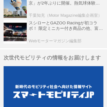
京」が2年ぶりに開催。熱気球体験搭
乗会や模型飛行機づくり教室などのコ
ンテンツも
千葉知充（Motor Magazine編集企画室）
スシローとGAZOO Racingが初コラ
ボ！ 限定ミニカー付き商品の他、富士
スピードウェイのイベント体験があた
る抽選企画などを展開
Webモーターマガジン編集部
次世代モビリティの情報をお届けします