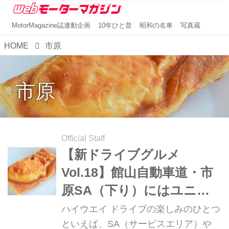
MotorMagazine誌連動企画
10年ひと昔
昭和の名車
写真蔵
HOME
市原
市原
Official Staff
【新ドライブグルメ
Vol.18】館山自動車道・市
原SA（下り）にはユニー
クなテイクアウトがいろい
ハイウエイ ドライブの楽しみのひとつ
ろ！
といえば、SA（サービスエリア）や