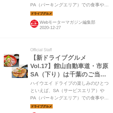
PA（パーキングエリア）での食事やお
みやげ。今回は館山自動車道の市原
SA（下り）のテイクアウトを紹介しよ
Webモーターマガジン編集部
う。
Official Staff
【新ドライブグルメ
Vol.17】館山自動車道・市原
SA（下り）は千葉のご当地
グルメがオススメ！
ハイウエイ ドライブの楽しみのひとつ
といえば、SA（サービスエリア）や
PA（パーキングエリア）での食事やお
みやげ。今回は、館山自動車道の市原
SA（下り）のグルメを紹介しよう。