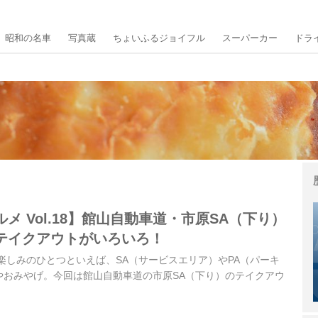
昭和の名車
写真蔵
ちょいふるジョイフル
スーパーカー
ドラ
メ Vol.18】館山自動車道・市原SA（下り）
テイクアウトがいろいろ！
楽しみのひとつといえば、SA（サービスエリア）やPA（パーキ
やおみやげ。今回は館山自動車道の市原SA（下り）のテイクアウ