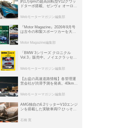
約1万rpmの超高回転型V12クワッ
ドターボ搭載、ゼンヴォ オーロラ
は100台限定、デンマーク発のハ
イパーカー【スーパーカークロニ
Webモーターマガジン編集部
クル・完全版／116】
『Motor Magazine』2026年9月号
は古今の和製スポーツカーを大特
集。欧州スポーツ＆スーパーカー
情報も満載
Motor Magazine編集部
「BMW 3シリーズ クロニクル
Vol.3」販売中。ノイエクラッセか
ら3シリーズへ、誕生50周年記念
ムック
Webモーターマガジン編集部
【お盆の高速道路情報】各管理運
営会社が渋滞予測を発表。40km以
上の渋滞を予測されている道が複
数ある
Webモーターマガジン編集部
AMG独自の6.2リッターV10エンジ
ンを搭載した実験車両!? ひっそり
生き残っていた「CLK DTM AMG
P900 プロトタイプ」とは
石橋 寛