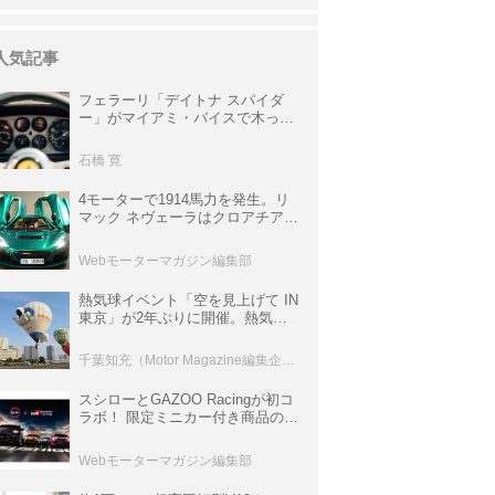
人気記事
フェラーリ「デイトナ スパイダ
ー」がマイアミ・バイスで木っ端
みじんになった後「テスタロッ
サ」に化けた理由
石橋 寛
4モーターで1914馬力を発生。リ
マック ネヴェーラはクロアチア発
のハイパーBEV【スーパーカーク
ロニクル・完全版／115】
Webモーターマガジン編集部
熱気球イベント「空を見上げて IN
東京」が2年ぶりに開催。熱気球
体験搭乗会や模型飛行機づくり教
室などのコンテンツも
千葉知充（Motor Magazine編集企画室）
スシローとGAZOO Racingが初コ
ラボ！ 限定ミニカー付き商品の
他、富士スピードウェイのイベン
ト体験があたる抽選企画などを展
Webモーターマガジン編集部
開