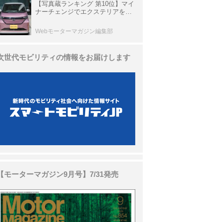
【写真蔵ランキング 第10位】マイ
ナーチェンジでエクステリアを刷
新、使い勝手も向上した「日産 サ
クラ」
Webモーターマガジン編集部
次世代モビリティの情報をお届けします
【モーターマガジン9月号】7/31発売