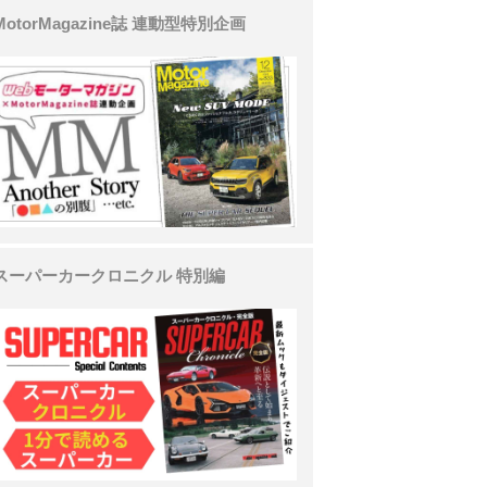
MotorMagazine誌 連動型特別企画
スーパーカークロニクル 特別編