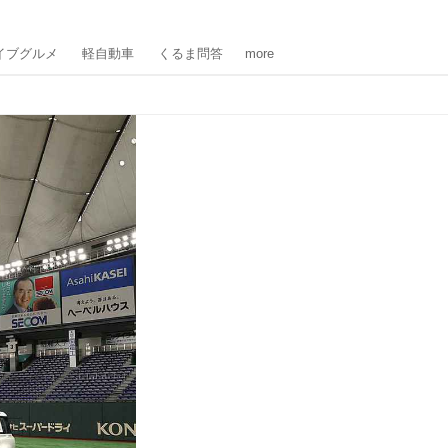
イブグルメ
軽自動車
くるま問答
more