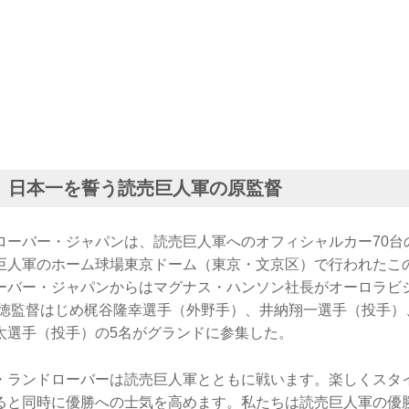
、日本一を誓う読売巨人軍の原監督
ローバー・ジャパンは、読売巨人軍へのオフィシャルカー70台
巨人軍のホーム球場東京ドーム（東京・文京区）で行われたこ
ーバー・ジャパンからはマグナス・ハンソン社長がオーロラビ
辰徳監督はじめ梶谷隆幸選手（外野手）、井納翔一選手（投手）
太選手（投手）の5名がグランドに参集した。
・ランドローバーは読売巨人軍とともに戦います。楽しくスタ
ると同時に優勝への士気を高めます。私たちは読売巨人軍の優