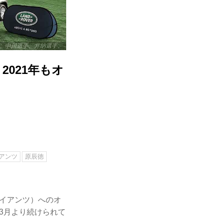
、中川選手、井納選手。
021年もオ
アンツ
原辰徳
ャイアンツ）へのオ
年3月より続けられて