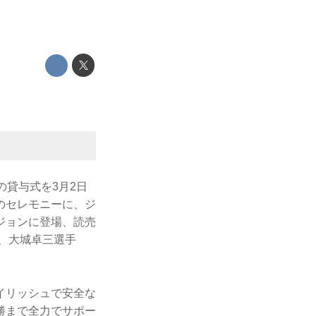
の貸与式を3月2日
のセレモニーに、ジ
ジョンに登場、読売
、大城卓三選手
イリッシュで安全な
勝まで全力でサポー