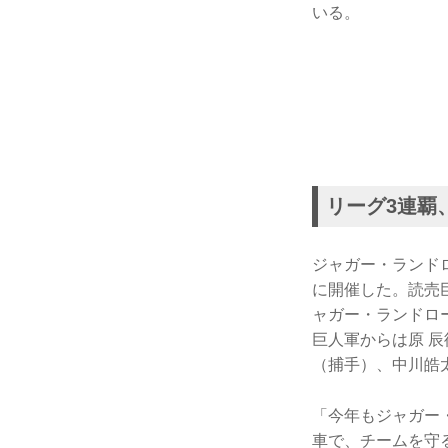
いる。
リーグ3連覇
ジャガー・ランド
に開催した。読売
ャガー・ランドロ
巨人軍からは原 
（捕手）、中川皓
「今年もジャガー
車で、チームを守