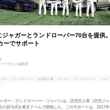
左から梶谷選手、大城選手、原監督
ジャガーとランドローバー70台を提供。2
カーでサポート
3
ターマガジン編集部
ャガー
ランドローバー
読売巨人軍
ジャガー・ランドローバー
ジャイ
ト
、ジャガー・ランドローバー・ジャパンは、読売巨人軍（読売ジ
台の貸与式を東京ドームで開催した。このサポートは、2017