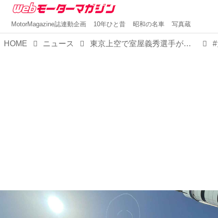
MotorMagazine誌連動企画
10年ひと昔
昭和の名車
写真蔵
HOME
ニュース
東京上空で室屋義秀選手が描いた「ニコちゃんマーク」。東京タワーや渋谷など11カ所も！