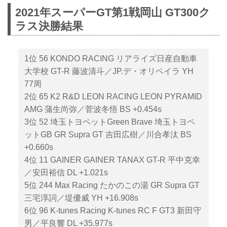
2021年スーパーGT第1戦岡山 GT300ク
ラス決勝結果
1位 56 KONDO RACING リアライズ日産自動車
大学校 GT-R 藤波清斗／JP.デ・オリベイラ YH
77周
2位 65 K2 R&D LEON RACING LEON PYRAMID
AMG 蒲生尚弥／菅波冬悟 BS +0.454s
3位 52 埼玉トヨペットGreen Brave 埼玉トヨペ
ットGB GR Supra GT 吉田広樹／川合孝汰 BS
+0.660s
4位 11 GAINER GAINER TANAX GT-R 平中克幸
／安田裕信 DL +1.021s
5位 244 Max Racing たかのこの湯 GR Supra GT
三宅淳詞／堤優威 YH +16.908s
6位 96 K-tunes Racing K-tunes RC F GT3 新田守
男／平良響 DL +35.977s