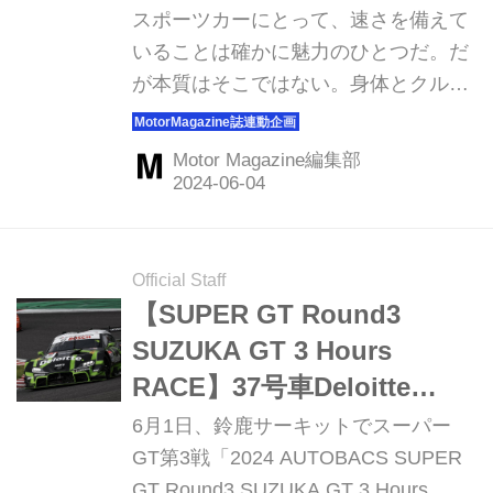
【トヨタ GRスープラ
スポーツカーにとって、速さを備えて
×BMW M2】
いることは確かに魅力のひとつだ。だ
が本質はそこではない。身体とクルマ
がひとつになったように走ることの喜
び。あえて3ペダルMTの2台でその嬉
Motor Magazine編集部
しさを感じる。（MotorMagazine2024
年6月号より再構成）
Official Staff
【SUPER GT Round3
SUZUKA GT 3 Hours
RACE】37号車Deloitte
TOM’S 笹原＆アレジ組が
6月1日、鈴鹿サーキットでスーパー
GT500初優勝！GT300は777
GT第3戦「2024 AUTOBACS SUPER
GT Round3 SUZUKA GT 3 Hours