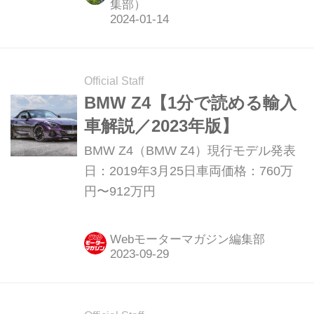
た、トヨタ・ハイブリッドレーサー黎
集部）
明期の思い出。タイ戦ではカーボンニ
ュートラル燃料を使用したとのこと。
水素もいいけれど、より身近なところ
Official Staff
で「王道」が見えてきたような気がし
BMW Z4【1分で読める輸入
ています。＜2023年末～2024年1月12
車解説／2023年版】
日版＞
BMW Z4（BMW Z4）現行モデル発表
日：2019年3月25日車両価格：760万
円〜912万円
Webモーターマガジン編集部