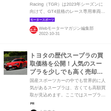
Racing（TGR）は2023年シーズンに
向けて、GT4規格のレース専用車両
「GRスープラGT4」の最新モデル
『GRスープラGT4エボ』を発表し、
Webモーターマガジン編集部
販売を開始した。
トヨタの歴代スープラの買
取価格を公開！人気のスー
プラを少しでも高く売却す
るコツをご紹介
国産スポーツカーの中でも世界的に人
気があるスープラは、古くても高額買
取が見込めます。ここではスープラの
実勢買取価格を公開し、高く売るポイ
ントを解説します。 国産スポーツカー