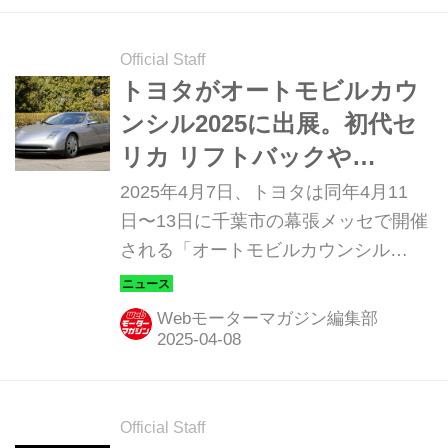
展開 トヨタGAZOOレーシング（以
下、TGR）、日本マクドナルド（以
Official Staff
下、マクドナルド）、タカラトミーの
トヨタがオートモビルカウ
3社は、2025年4月11日から販売する
ンシル2025に出展。初代セ
ハッピーセット「トミカ」の登場を記
リカ リフトバックや
念したコラボレーション特別企画を実
4500GTが見られる！
2025年4月7日、トヨタは同年4月11
施する。 この特別企画は、「マクドナ
日〜13日に千葉市の幕張メッセで開催
ルドらしいFUNをお届けすること」お
される「オートモビルカウンシル
よび「子どもたちの成長と発達をサポ
（AUTOMOBILE COUNCIL）」に出展
ートし、ご家族の幸せを支える...
するが、その内容を発表した。
Webモーターマガジン編集部
Official Staff