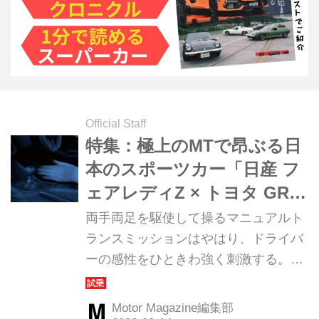
Official Staff
特集：極上のMTで昂ぶる日
本のスポーツカー「日産 フ
ェアレディZ × トヨタ GR
スープラを制する」
両手両足を駆使して操るマニュアルト
ランスミッションはやはり、ドライバ
ーの感性をひときわ強く刺激する。現
代の日本を代表する2台のスポーツカ
ーも、もちろん例外ではない。最適な
Motor Magazine編集部