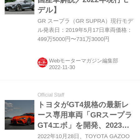
デル】
GR スープラ（GR SUPRA）現行モデ
ル発表日：2019年5月17日車両価格：
499万5000円〜731万3000円
Webモーターマガジン編集部
Official Staff
トヨタがGT4規格の最新レ
ース専用車両「GRスープラ
GT4エボ」を開発、2023年
シーズンから参戦開始
2022年10月28日、TOYOTA GAZOO