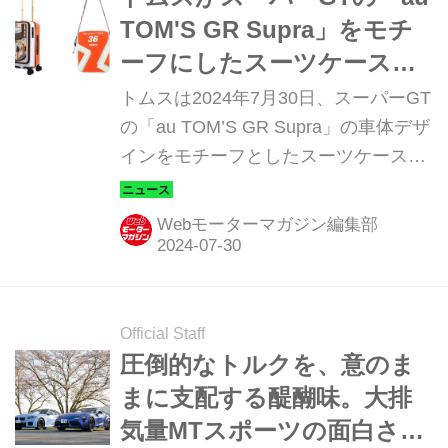
に参戦する世界中のレーシングチーム
TOM'S GR Supra」をモチ
に供給 TOYOTA GAZOO Racingは、
ーフにしたスーツケースと
2020年にFIA GT4規格に則ったレース
ショルダーバッグを発売
トムスは2024年7月30日、スーパーGT
参戦用マシン「GR スープラ GT4」の
の「au TOM’S GR Supra」の車体デザ
販売を開始。日本のみならず世界的...
インをモチーフとしたスーツケース
（2サイズ）とショルダーバッグ（2種
類）を、同日よりトムス公式オンライ
Webモーターマガジン編集部
ンショップおよびサックスバーホール
ディングスのオンラインショップと一
部店舗にて販売することを発表した。
Official Staff
圧倒的なトルクを、意のま
まに支配する醍醐味。大排
気量MTスポーツの面白さ