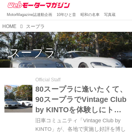
MotorMagazine誌連動企画
10年ひと昔
昭和の名車
写真蔵
HOME
スープラ
スープラ
Official Staff
80スープラに逢いたくて、
90スープラでVintage Club
by KINTOを体験しにトヨ
タ博物館へ【ちょいふるダ
旧車コミュニティ「Vintage Club by
ブルジョイフル旅】
KINTO」が、各地で実施し好評を博し