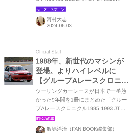
号車D'station Vantage GT3
RACE」が行われた。前戦富士に引き
が完勝
続き2回目のタイムレースとなった今
河村大志
大会は、スープラ勢が躍動。37号車
Deloitte TOM'S GR Supraを駆る笹原
右京とジュリアーノ・アレジがGT初優
勝を挙げた。
Official Staff
1988年、新世代のマシンが
登場。よりハイレベルに
【グループAレースクロニ
クル1985-1993 JTC9年間の
ツーリングカーレースが日本で一番熱
軌跡（4）】
かった9年間を1冊にまとめた「グルー
プAレースクロニクル1985-1993 JTC9
年間の軌跡（モーターマガジン
社/2970円）」が1月31日から発売され
飯嶋洋治（FAN BOOK編集部）