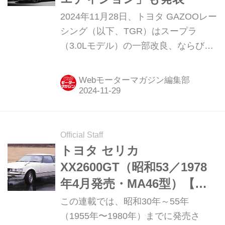
2024年11月28日、トヨタ GAZOOレー
シング（以下、TGR）はスープラ
（3.0Lモデル）の一部改良、ならびに
特別仕様車「A90 ファイナルエディシ
ョン（Final Edition）」を発表した。
Webモーターマガジン編集部
（ここで紹介している画像は、すべて
プロトタイプのものです）
Official Staff
トヨタ セリカ
XX2600GT（昭和53／1978
年4月発売・MA46型）【昭
和の名車・完全版ダイジェ
この連載では、昭和30年～55年
スト098】
（1955年〜1980年）までに発売さ