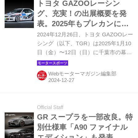
トヨタ GAZOOレーシン
グ、充実！の出展概要を発
表。2025年もプレカンにモ
リゾウが登場！【東京オー
2024年12月26日、トヨタ GAZOOレー
トサロン2025 トヨタ GR】
シング（以下、TGR）は2025年1月10
日（金）〜12日（日）に千葉市の幕張
メッセで開催される「東京オートサロ
ン2025（以下、TAS2025）」に出展す
Webモーターマガジン編集部
る概要を発表した。
Official Staff
GR スープラを一部改良。特
別仕様車「A90 ファイナル
エディション」も発表