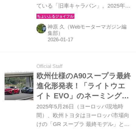
ている「旧車キャラバン」。2025年10
月から愛知県長久手市のトヨタ博物館
で実施されると聞いて、さっそく申し
神原 久（Webモーターマガジン編
込んでみた。お目当ては2002年式
集部）
「A80スープラ」。A90の最終型RZを
借り出して、貴重な新旧乗り比べを愉
しんだ。（写真：永元秀和＜90＞／神
Official Staff
原 久＜80＞）
欧州仕様のA90スープラ最終
進化形発表！「ライトウエ
イト EVO」のネーミングが
刺激的だ
2025年5月26日（ヨーロッパ現地時
間）、欧州トヨタはヨーロッパ市場向
けの「GR スープラ 最終モデル」とし
て、2機種の特別仕様車を発表した。