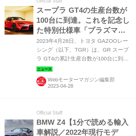
Official Staff
スープラ GT4の生産台数が
100台に到達。これを記念し
た特別仕様車「プラズマオ
レンジ 100 エディション」
2023年4月28日、トヨタ GAZOOレー
を限定発売
シング（以下、TGR）は、GR スープ
ラ GT4の累計生産台数が100台に到達
したと発表。これを記念した特別仕様
車「プラズマオレンジ 100 エディショ
Webモーターマガジン編集部
ン（Plasma Orange 100 Edition）」を
100台限定で抽選販売する。
Official Staff
BMW Z4【1分で読める輸入
車解説／2022年現行モデ