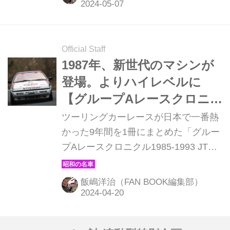
ている。ここでは、そこからの抜粋を
お届けする。
Official Staff
1987年、新世代のマシンが
登場。よりハイレベルに
【グループAレースクロニ
クル1985-1993 JTC9年間の
ツーリングカーレースが日本で一番熱
軌跡（3）】
かった9年間を1冊にまとめた「グルー
プAレースクロニクル1985-1993 JTC9
年間の軌跡（モーターマガジン
社/2970円）」が1月31日から発売され
飯嶋洋治（FAN BOOK編集部）
ている。ここでは、そこからの抜粋を
お届けする。