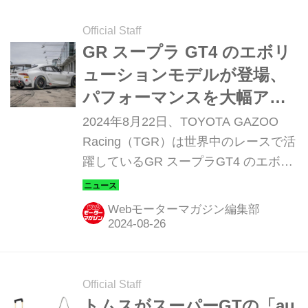
Official Staff
GR スープラ GT4 のエボリ
ューションモデルが登場、
パフォーマンスを大幅アッ
プして2025年に実戦デビュ
2024年8月22日、TOYOTA GAZOO
ー
Racing（TGR）は世界中のレースで活
躍しているGR スープラGT4 のエボリ
ューションモデル「GR スープラ GT4
EVO2」を発表し、チームに向けて販
Webモーターマガジン編集部
売を開始した。2025年シーズンより実
戦に投入、デビュー戦は2025年1月の
デイトナ24時間レース併催のIMSAミ
シュラン・パイロット・チャレンジの
Official Staff
第1戦となる予定。 GT4規格のレース
トムスがスーパーGTの「au