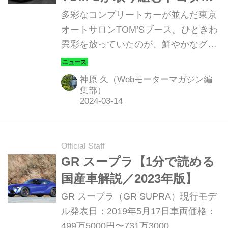
ヘリテージモデルの「転
多彩なコンプリートカーが並んだ東京
生」に期待大！レースとカ
オートサロンTOM’Sブース。ひときわ
異彩を放っていたのが、鮮やかなグリ
スタマイズのノウハウが、
ーンボディにTRD 3000GTスタイルを
新たな価値を生む
まとったJZA80スープラでした。トム
神原 久（Webモーターマガジン編
ス創業50周年を記念した新たな挑戦
集部）
は、果たして今後、どんな展開を見せ
てくれるのか。旧車好きには興味津々
な「これから」について、株式会社ト
Official Staff
ムス 代表取締役社長 谷本 勲氏にお話
GR スープラ【1分で読める
をうかがいました。 Restore×Modified
国産車解説／2023年版】
＝レストモッドという新潮流 「ちょっ
と古いあの名車を、今さらだけど乗っ
GR スープラ（GR SUPRA）現行モデ
てみたい」と思ったこと、ありません
ル発表日：2019年5月17日車両価格：
か？旧車生活への憧れは、クルマ好き
499万5000円〜731万3000