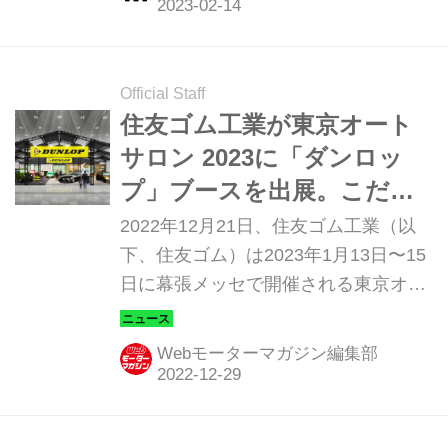
ギアを選び最良の加速を得る瞬間の高
揚感は、確かに格別だった。（Motor
Magazine 2023年3月号より）
Official Staff
住友ゴム工業が東京オート
サロン 2023に「ダンロッ
プ」ブースを出展。こだわ
りの大人のカーライフをガ
2022年12月21日、住友ゴム工業（以
レージの世界観で表現
下、住友ゴム）は2023年1月13日〜15
日に幕張メッセで開催される東京オー
トサロン 2023に「ダンロップ
（DUNLOP）」ブースを出展する。
Webモーターマガジン編集部