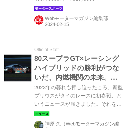
にとってもしかすると宿命的「恋煩
い」みたいな...
Webモーターマガジン編集部
Official Staff
80スープラGT×レーシング
ハイブリッドの勝利がつな
いだ、内燃機関の未来。カ
ーボンニュートラル燃料×プ
2023年の暮れも押し迫ったころ、新型
リウスだったら、もしかし
プリウスがタイのレースに初参戦、と
いうニュースが届きました。それを聞
て最強か！？【週刊スタッ
いて思い起こしたのが、2006年と
フブログ】
2007年の十勝24時間レースから始まっ
神原 久（Webモーターマガジン編