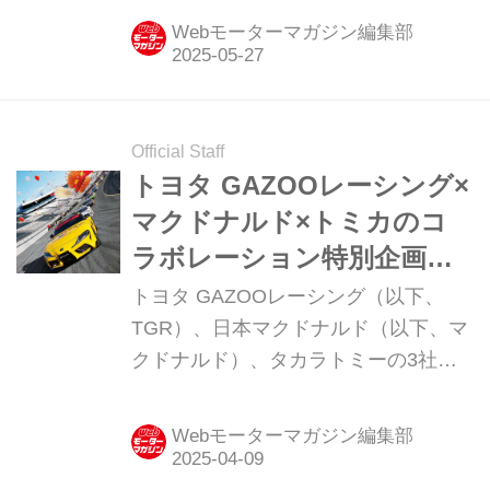
GT4の血統を継ぐ「A90 Final
Webモーターマガジン編集部
Edition」は日本仕様と共通するが、そ
れとは別に「ライトウエイト EVO」な
るスペシャルバージョンも用意されて
いる。
Official Staff
トヨタ GAZOOレーシング×
マクドナルド×トミカのコ
ラボレーション特別企画が
2025年も発進！
トヨタ GAZOOレーシング（以下、
TGR）、日本マクドナルド（以下、マ
クドナルド）、タカラトミーの3社
は、2025年4月11日から販売するハッ
ピーセット「トミカ」の登場を記念し
Webモーターマガジン編集部
たコラボレーション特別企画を実施す
る。 家族で学び楽しめるコンテンツを