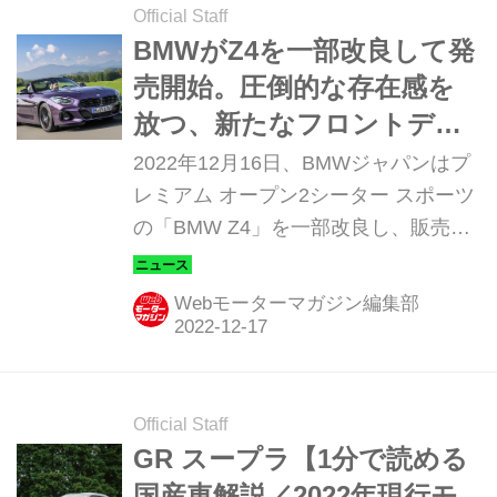
Official Staff
BMWがZ4を一部改良して発
売開始。圧倒的な存在感を
放つ、新たなフロントデザ
インへ進化
2022年12月16日、BMWジャパンはプ
レミアム オープン2シーター スポーツ
の「BMW Z4」を一部改良し、販売を
開始した。デリバリーは、2023年1月
以降を予定している。
Webモーターマガジン編集部
Official Staff
GR スープラ【1分で読める
国産車解説／2022年現行モ