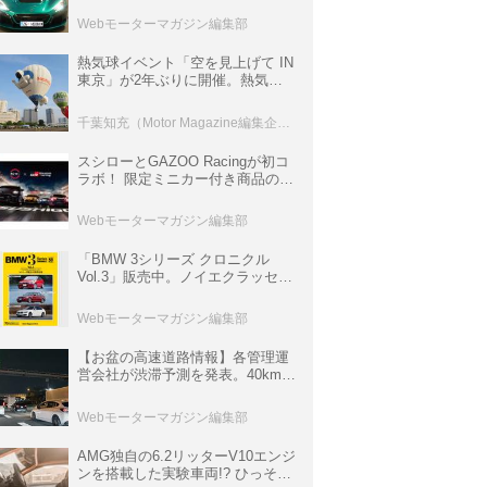
ロニクル・完全版／115】
Webモーターマガジン編集部
熱気球イベント「空を見上げて IN
東京」が2年ぶりに開催。熱気球
体験搭乗会や模型飛行機づくり教
室などのコンテンツも
千葉知充（Motor Magazine編集企画室）
スシローとGAZOO Racingが初コ
ラボ！ 限定ミニカー付き商品の
他、富士スピードウェイのイベン
ト体験があたる抽選企画などを展
Webモーターマガジン編集部
開
「BMW 3シリーズ クロニクル
Vol.3」販売中。ノイエクラッセか
ら3シリーズへ、誕生50周年記念
ムック
Webモーターマガジン編集部
【お盆の高速道路情報】各管理運
営会社が渋滞予測を発表。40km以
上の渋滞を予測されている道が複
数ある
Webモーターマガジン編集部
AMG独自の6.2リッターV10エンジ
ンを搭載した実験車両!? ひっそり