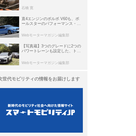
生き残っていた「CLK DTM AMG
P900 プロトタイプ」とは
石橋 寛
直4エンジンのボルボ V60も、ポ
ールスターのパフォーマンス・パ
ッケージでパワーアップ【10年ひ
と昔の新車】
Webモーターマガジン編集部
【写真蔵】3つのグレードに2つの
パワートレーンも設定した、トヨ
タ 新型「RAV4」
Webモーターマガジン編集部
次世代モビリティの情報をお届けします