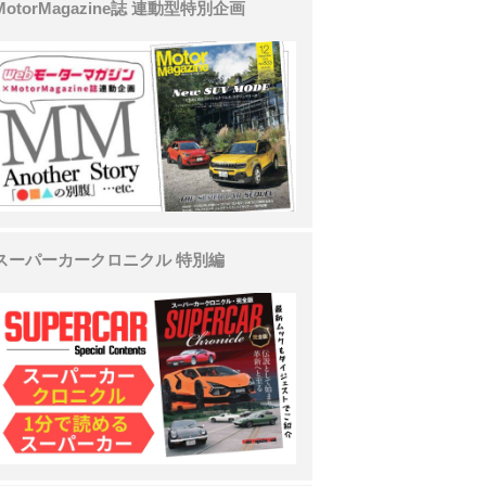
MotorMagazine誌 連動型特別企画
スーパーカークロニクル 特別編