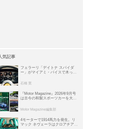
人気記事
フェラーリ「デイトナ スパイダ
ー」がマイアミ・バイスで木っ端
みじんになった後「テスタロッ
サ」に化けた理由
石橋 寛
『Motor Magazine』2026年9月号
は古今の和製スポーツカーを大特
集。欧州スポーツ＆スーパーカー
情報も満載
Motor Magazine編集部
4モーターで1914馬力を発生。リ
マック ネヴェーラはクロアチア発
のハイパーBEV【スーパーカーク