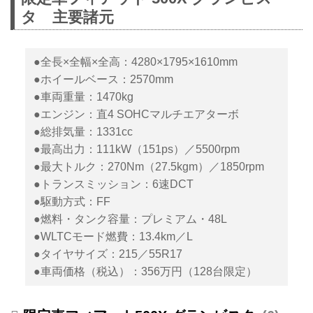
タ 主要諸元
●全長×全幅×全高：4280×1795×1610mm
●ホイールベース：2570mm
●車両重量：1470kg
●エンジン：直4 SOHCマルチエアターボ
●総排気量：1331cc
●最高出力：111kW（151ps）／5500rpm
●最大トルク：270Nm（27.5kgm）／1850rpm
●トランスミッション：6速DCT
●駆動方式：FF
●燃料・タンク容量：プレミアム・48L
●WLTCモード燃費：13.4km／L
●タイヤサイズ：215／55R17
●車両価格（税込）：356万円（128台限定）