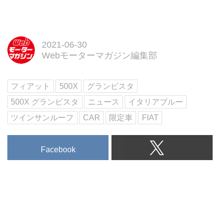
「クルマを少しでも高く売りた
い…」そう思った時に便利なのが
クルマの一括査定サービス
2021-06-30
です。
Webモーターマガジン編集部
一括査定を行うことで、複数社の
買取価格を比較できるため、自分
のクルマの買取相場を知れるとと
フィアット
500X
グランビスタ
もに、最も高い買取業者を見つけ
られます。
500X グランビスタ
ニュース
イタリアブルー
しかしながら、一括査定といって
ツインサンルーフ
CAR
限定車
FIAT
もいろいろなサービスがあり、強
みや特徴も各社によって異なるも
の。つまり、自分に合ったサービ
Facebook
スも一人一人異なります。
ということで、この記事では各社
一括査定サービスの特徴を分析
し、どのような人におすすめなの
かをまとめてみました。
この記事を参...