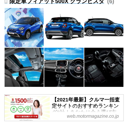
限定車フィアット500X グランビスタ
6
【2021年最新】クルマ一括査
定サイトのおすすめランキン
グ8社！あなたに合う選び方
web.motormagazine.co.jp
を徹底解説！ - Webモーター
マガジン