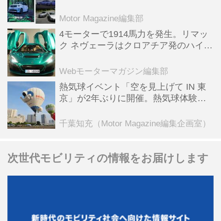
スポーツ＆スーパーカー情報も満載
Motor Magazine編集部
4モーターで1914馬力を発生。リマッ
ク ネヴェーラはクロアチア発のハイパ
ーBEV【スーパーカークロニクル・完
全版／115】
Webモーターマガジン編集部
熱気球イベント「空を見上げて IN 東
京」が2年ぶりに開催。熱気球体験搭
乗会や模型飛行機づくり教室などのコ
ンテンツも
千葉知充（Motor Magazine編集企画室）
次世代モビリティの情報をお届けします