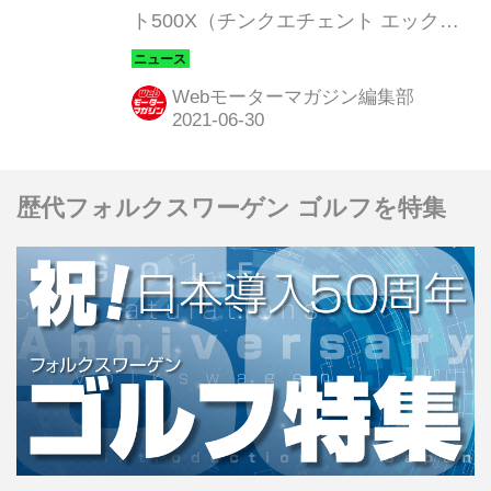
ト500X（チンクエチェント エック
ス）に限定車「500X グランビスタ
（Gran Vista）」を設定し、7月10日よ
Webモーターマガジン編集部
りフィアット正規ディーラーで販売を
開始すると発表した。128台限定で車
両価格は356万円。
歴代フォルクスワーゲン ゴルフを特集