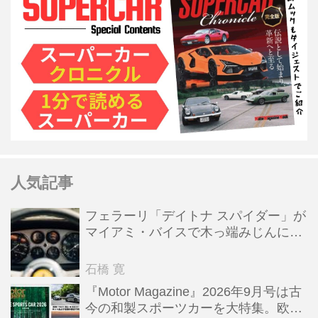
人気記事
フェラーリ「デイトナ スパイダー」が
マイアミ・バイスで木っ端みじんにな
った後「テスタロッサ」に化けた理由
石橋 寛
『Motor Magazine』2026年9月号は古
今の和製スポーツカーを大特集。欧州