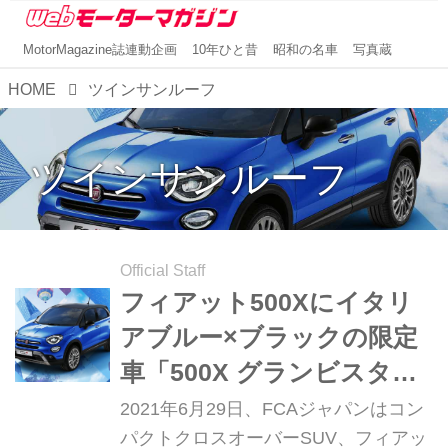
MotorMagazine誌連動企画
10年ひと昔
昭和の名車
写真蔵
HOME
ツインサンルーフ
ツインサンルーフ
Official Staff
フィアット500Xにイタリ
アブルー×ブラックの限定
車「500X グランビスタ」
が登場
2021年6月29日、FCAジャパンはコン
パクトクロスオーバーSUV、フィアッ