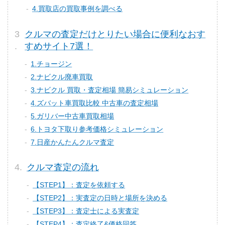
4.買取店の買取事例を調べる
クルマの査定だけとりたい場合に便利なおす
すめサイト7選！
1.チョージン
2.ナビクル廃車買取
3.ナビクル 買取・査定相場 簡易シミュレーション
4.ズバット車買取比較 中古車の査定相場
5.ガリバー中古車買取相場
6.トヨタ下取り参考価格シミュレーション
7.日産かんたんクルマ査定
クルマ査定の流れ
【STEP1】：査定を依頼する
【STEP2】：実査定の日時と場所を決める
【STEP3】：査定士による実査定
【STEP4】：査定終了&価格回答