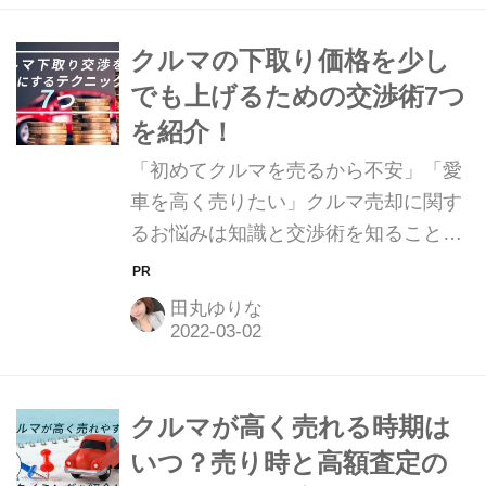
ており、売却を断られることは日常茶
飯事です。しかし、実際に査定士に査
クルマの下取り価格を少し
定を取ってもらった後では、断るのは
でも上げるための交渉術7つ
忍びないという方も多いはずです。 そ
を紹介！
こで、この記事では概算ではあります
「初めてクルマを売るから不安」「愛
が、クルマの査定額だけを知りたい場
車を高く売りたい」クルマ売却に関す
合に便利なおすすめサービスを紹介し
るお悩みは知識と交渉術を知ることで
ます。 実際に査定士にクルマを見ても
解消できます。ご紹介する方法でクル
らわなくてもクルマの概算査定がわか
マを高く売り、素敵なカーライフを楽
るサービスですので、売却活動の参考
田丸ゆりな
しみましょう。 今まで大切に乗ってき
にしていた...
た愛車。下取りとはいえ、少しでも高
く引き取ってもらいたいと考える人も
多いのではないでしょうか。 クルマや
クルマが高く売れる時期は
下取りに関する知識がなかったり、初
いつ？売り時と高額査定の
めてクルマの買い替えを検討している