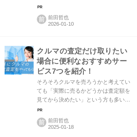
在はビッグデータの蓄積やテクノロジ
ーの発達により、誰でも気軽にクルマ
前田哲也
前
の査定額シミュレーションができるよ
うになってきました。 例えば「本当に
売るかどうかは査定額を見てから決め
たい」など、少し様子を見てみたい方
クルマの査定だけ取りたい
にとっては便利なサービスと言えるの
場合に便利なおすすめサー
ではないでしょうか。 また、中古車市
ビス7つを紹介！
場で自分と同じ条件のクルマがどれぐ
そろそろクルマを売ろうかと考えてい
らいの値段で販売されているかを参考
ても「実際に売るかどうかは査定額を
にする方法もあります。 両者を組み合
見てから決めたい」という方も多いの
わせることで、自分のクルマがどれぐ
ではないでしょうか。 まず「クルマを
らいの価格で買い取ってもらえるの
売るのは査定額を見た後で」で、当然
か、見通しをつけることができるでし
前田哲也
前
問題ありません。売るかどうかはオー
ょう。 こ...
ナー次第というのは買取店側も理解し