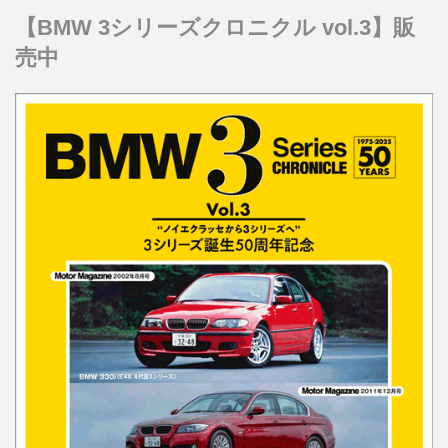
【BMW 3シリーズクロニクル vol.3】販
売中