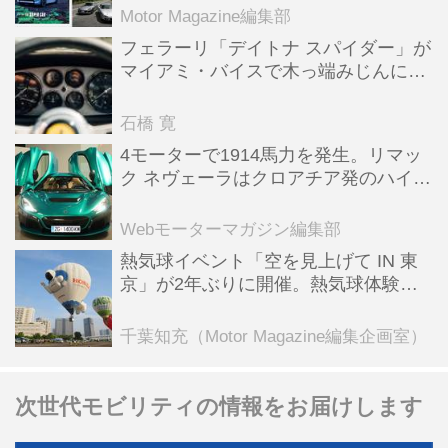
Motor Magazine編集部
フェラーリ「デイトナ スパイダー」が
マイアミ・バイスで木っ端みじんにな
った後「テスタロッサ」に化けた理由
石橋 寛
4モーターで1914馬力を発生。リマッ
ク ネヴェーラはクロアチア発のハイパ
ーBEV【スーパーカークロニクル・完
全版／115】
Webモーターマガジン編集部
熱気球イベント「空を見上げて IN 東
京」が2年ぶりに開催。熱気球体験搭
乗会や模型飛行機づくり教室などのコ
ンテンツも
千葉知充（Motor Magazine編集企画室）
次世代モビリティの情報をお届けします