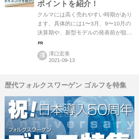
ポイントを紹介！
場合は、どうするのが正解か分から
クルマには高く売れやすい時期があり
ず、不安になることもあると思いま
ます。具体的には1〜3月、9〜10月の
す。 また、実際に査定に出してみたら
決算期や、新型モデルの発表前が狙い
想定よりも査定額が低く、本当に自分
目です。他にも走行距離などの目安が
のクルマはそれくらいの価値しかない
あります。この記事では高くクルマを
のか？と疑問を抱えている方もいらっ
澤口宏美
澤
売るための狙い目の時期や、高額査定
しゃるのではな...
を得るためのポイントについてお伝え
します。 クルマには高く売れやすい時
歴代フォルクスワーゲン ゴルフを特集
期があります。1〜3月、そして9〜10
月の時期は特に狙い目です。また、フ
ルモデルチェンジの情報を得たら、そ
の前に売ることも高額査定を得るため
のコツになります。 また、初度登録か
ら13年、走行距離10万キロも目安にし