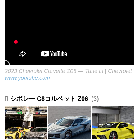
2023 Chevrolet Corvette Z06 — Tune in | Chevrolet
www.youtube.com
シボレー C8コルベット Z06
3