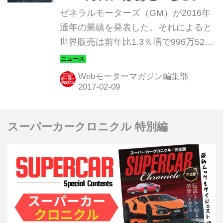
ず
ゼネラルモーターズ（GM）が2016年
通年の業績を発表した。それによると
世界販売は前年比1.3％増で996万5238
台となり、4年連続で年間販売台数記
録を更新した。地域別では中国が7.1％
Webモーターマガジン編集部
伸びて387万588台となり北米市場を完
全に上回るレベルになった。
スーパーカークロニクル 特別編