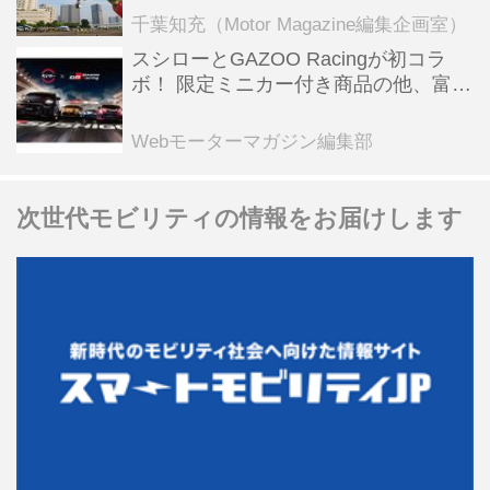
ンテンツも
千葉知充（Motor Magazine編集企画室）
スシローとGAZOO Racingが初コラ
ボ！ 限定ミニカー付き商品の他、富士
スピードウェイのイベント体験があた
る抽選企画などを展開
Webモーターマガジン編集部
次世代モビリティの情報をお届けします