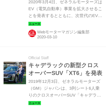
SUVとして登場か
2020年3月4日、ゼネラルモーターズは
EV（電気自動車）事業を拡大させるこ
とを発表するとともに、次世代のEVプ
ラットフォームを採用した新型
SUV「キャデラック リリック
Webモーターマガジン編集部
（Cadillac Lyriq）」の存在も明らかに
した。
Official Staff
キャデラックの新型クロス
オーバーSUV「XT6」を発表
2019年12月3日、ゼネラルモーターズ
（GM）ジャパンは、3列シート6人乗
りのクロスオーバーSUV「キャデラッ
ク XT6 プラチナム」を2020年1月1日