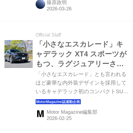
篠原政明
Official Staff
「小さなエスカレード」キ
ャデラック XT4 スポーツが
もつ、ラグジュアリーさと
は異なる愉しさ
「小さなエスカレード」とも言われる
ほど豪華な内外装デザインを採用して
いるキャデラック初のコンパクトSUV
が、大幅改良を受けてXT4 スポーツと
して日本でも発売。今回、ラグジュア
Motor Magazine編集部
リーカーブランドが仕立てたスポーツ
性を体感した。（Motor Magazine