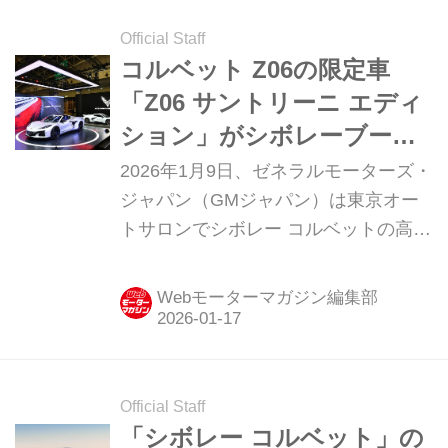
2025年6月号より／文：島下泰久、写
真：永元秀和）
Official Staff
コルベット Z06の限定車
「Z06 サントリーニ エディ
ション」がシボレーブース
の主役【東京オートサロン
2026年1月9日、ゼネラルモーターズ・
2026 】
ジャパン（GMジャパン）は東京オー
トサロンでシボレー コルベットの高性
能モデル「Z06（ズィー・オー・シッ
クス）」の改良モデルを発表し、シボ
Webモーターマガジン編集部
レー正規ディーラーネットワークで販
売を開始した。また同時に、これを記
念して「Z06」初の特別限定車「シボ
レー コルベット Z06 サントリーニ エ
Official Staff
ディション（Santorini Edition）」を発
「シボレー コルベット」の