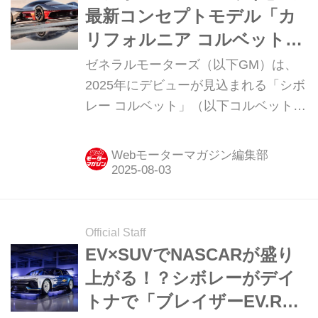
表した。
最新コンセプトモデル「カ
リフォルニア コルベット
コンセプト」が、南カリフ
ゼネラルモーターズ（以下GM）は、
ォルニアの風をまとって登
2025年にデビューが見込まれる「シボ
レー コルベット」（以下コルベット）
場
のコンセプトモデル「カリフォルニア
コルベット コンセプト」を2025年7月
Webモーターマガジン編集部
24日（米・加州現地時間）に発表。
「コルベット」のコンセプトモデルは
３タイプがリリースされる予定だが、
今回は3月に登場した英国スタジオ発
Official Staff
の未来志向デザインのEVコンセプトモ
EV×SUVでNASCARが盛り
デルに続く第2弾となる。米・カリフ
上がる！？シボレーがデイ
ォルニア州パサデナにあるGMのアド
トナで「ブレイザーEV.R」
バンスドデザインスタジオで開発され