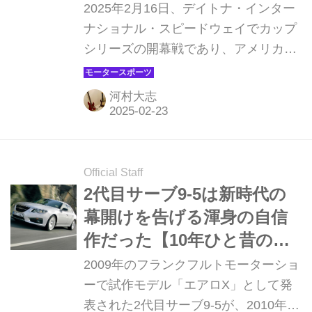
プロトタイプを発表
2025年2月16日、デイトナ・インター
た、南カリフォルニアテイスト満載の
ナショナル・スピードウェイでカップ
1台だ。
シリーズの開幕戦であり、アメリカン
レースの伝統であるデイトナ500が開
催された。シボレーはデイトナ500を
河村大志
前に新しいコンセプトのプロトタイプ
マシンを発表。それがブレイザー
EV.R NASCAR プロトタイプだ。
Official Staff
2代目サーブ9-5は新時代の
幕開けを告げる渾身の自信
作だった【10年ひと昔の新
車】
2009年のフランクフルトモーターショ
ーで試作モデル「エアロX」として発
表された2代目サーブ9-5が、2010年に