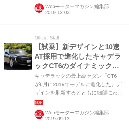
から発売すると発表した。（タイトル
Webモーターマガジン編集部
写真はGMジャパンの若松社長）
Official Staff
【試乗】新デザインと10速
AT採用で進化したキャデラ
ックCT6のダイナミックな
走りは驚異
キャデラックの最上級セダン「CT6」
が6月に2019年モデルに進化した。デ
ザインを刷新するとともに細部にわた
るチューニングを施し、フルサイズプ
レステージセダンの概念を超えたダイ
Webモーターマガジン編集部
ナミックな走りを手に入れた。
（Motor Magazine 2019年10月号よ