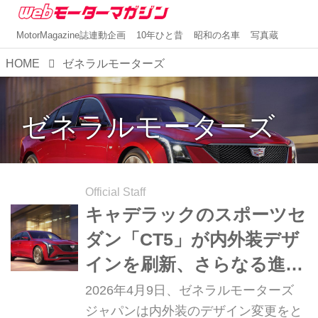
MotorMagazine誌連動企画
10年ひと昔
昭和の名車
写真蔵
HOME
ゼネラルモーターズ
ゼネラルモーターズ
Official Staff
キャデラックのスポーツセ
ダン「CT5」が内外装デザ
インを刷新、さらなる進化
を遂げて日本に再上陸
2026年4月9日、ゼネラルモーターズ
ジャパンは内外装のデザイン変更をと