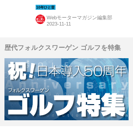
なって市販モデルとしていよいよ欧州
デビューを果たした。ゼネラルモータ
Webモーターマガジン編集部
ーズの経営危機により、親会社が二転
三転、結局スパイカーの下で再スター
トを切ることになった。この後、2011
歴代フォルクスワーゲン ゴルフを特集
年の末にサーブの経営破綻により生産
は終了となってしまうが、わずかでは
あるものの日本にも上陸している。サ
ーブファンにとっては忘れられない1
台だろう。ここでは日本販売に向けて
期待が膨らむ中で行われた国際試乗会
の模様を振り返ってみよう。（以下の
試乗記は、Motor Magazine 2010年9月
号より）