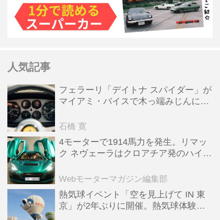
人気記事
フェラーリ「デイトナ スパイダー」が
マイアミ・バイスで木っ端みじんにな
った後「テスタロッサ」に化けた理由
石橋 寛
4モーターで1914馬力を発生。リマッ
ク ネヴェーラはクロアチア発のハイパ
ーBEV【スーパーカークロニクル・完
全版／115】
Webモーターマガジン編集部
熱気球イベント「空を見上げて IN 東
京」が2年ぶりに開催。熱気球体験搭
乗会や模型飛行機づくり教室などのコ