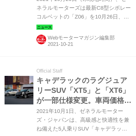
ネラルモーターズは最新C8型シボレー
コルベットの「Z06」を10月26日、世
界に向けて公開すると発表した。
Webモーターマガジン編集部
Official Staff
キャデラックのラグジュア
リーSUV「XT5」と「XT6」
が一部仕様変更。車両価格
も改定
2021年10月1日、ゼネラルモーター
ズ・ジャパンは、高級感と快適性を兼
ね備えた5人乗りSUV「キャデラック