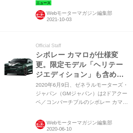
XT5」と、6人乗り3列シートSUV「キ
ャデラック XT6」の一部仕様変更およ
Webモーターマガジン編集部
び価格を改訂を行ったと発表。同日よ
りが販売開始された。
Official Staff
シボレー カマロが仕様変
更。限定モデル「ヘリテー
ジエディション」も含めて
プライスダウンに
2020年6月9日、ゼネラルモーターズ・
ジャパン（GMジャパン）は2ドアクー
ペ／コンバーチブルのシボレー カマロ
の一部仕様を変更。これと同時に車両
価格を変更した。
Webモーターマガジン編集部