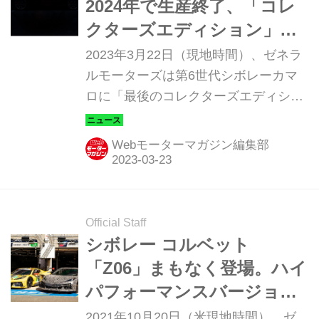
2024年で生産終了、「コレ
クターズエディション」が
最後の限定車になる？
2023年3月22日（現地時間）、ゼネラ
ルモーターズは第6世代シボレーカマ
ロに「最後のコレクターズエディショ
ンを今秋設定する」と発表した。「コ
レクターズエディション」はカマロの
Webモーターマガジン編集部
2024年モデルの「RS」と「SS」、北
米仕様の650馬力を誇る6.2L V8エンジ
ン搭載「ZL1」に設定される予定で、
その詳細は後日発表される。
Official Staff
シボレー コルベット
「Z06」まもなく登場。ハイ
パフォーマンスバージョン
が10月26日初公開に
2021年10月20日（米現地時間）、ゼ