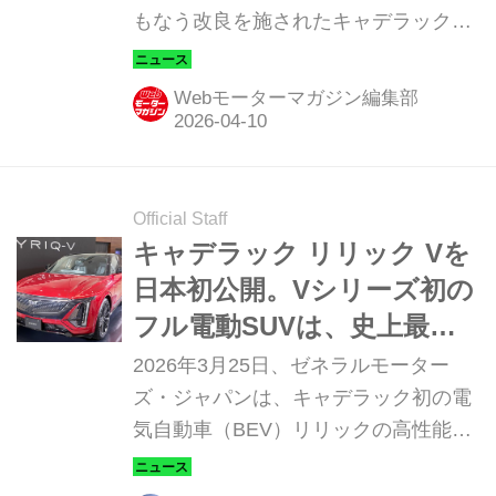
もなう改良を施されたキャデラックブ
ランドのスポーツセダン、「CT5」の
販売を開始したことを発表。
Webモーターマガジン編集部
Official Staff
キャデラック リリック Vを
日本初公開。Vシリーズ初の
フル電動SUVは、史上最速
のキャデラックに
2026年3月25日、ゼネラルモーター
ズ・ジャパンは、キャデラック初の電
気自動車（BEV）リリックの高性能モ
デル「リリック V（CADILLAC LYRIQ-
V）」の販売を開始すると発表した。