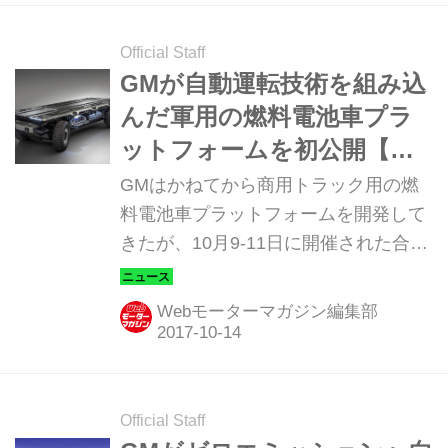
り）
Official Staff
GMが自動運転技術を組み込
んだ軍用の燃料電池車プラ
ットフォームを初公開【ニ
ュース】
GMはかねてから商用トラック用の燃
料電池車プラットフォームを開発して
きたが、10月9-11日に開催された合衆
国陸軍協会の年次総会／展示会におい
て、軍事利用を想定した新しいタイプ
Webモーターマガジン編集部
を公開した。
Official Staff