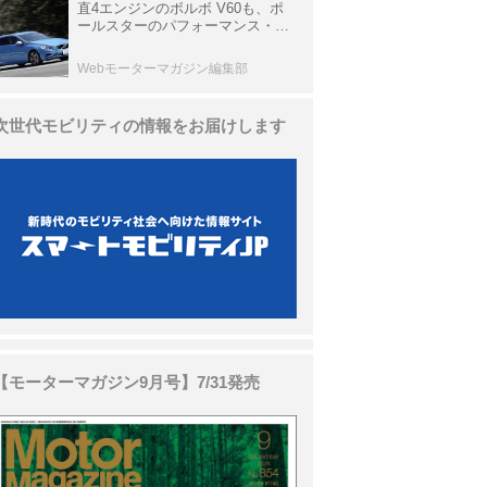
直4エンジンのボルボ V60も、ポ
ールスターのパフォーマンス・パ
ッケージでパワーアップ【10年ひ
と昔の新車】
Webモーターマガジン編集部
次世代モビリティの情報をお届けします
【モーターマガジン9月号】7/31発売