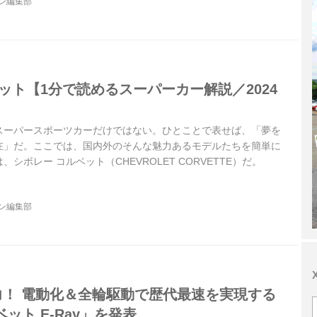
ジン編集部
ット【1分で読めるスーパーカー解説／2024
スーパースポーツカーだけではない。ひとことで表せば、「夢を
在」だ。ここでは、国内外のそんな魅力あるモデルたちを簡単に
シボレー コルベット（CHEVROLET CORVETTE）だ。
ジン編集部
力！ 電動化＆全輪駆動で歴代最速を実現する
ット E-Ray」を発表