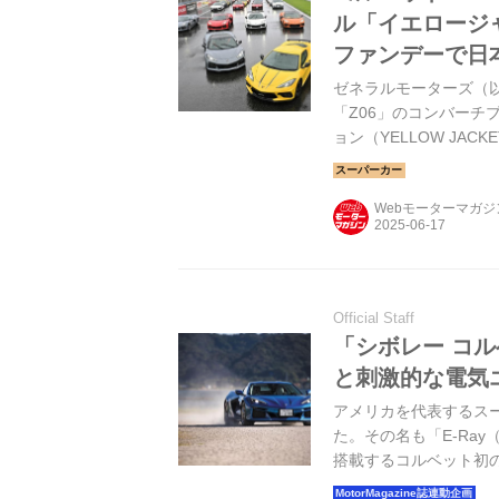
ル「イエロージ
ファンデーで日
ゼネラルモーターズ（
「Z06」のコンバーチ
ョン（YELLOW JAC
した。
Webモーターマガ
Official Staff
「シボレー コル
と刺激的な電気
アメリカを代表するス
た。その名も「E-Ra
搭載するコルベット初の
／MotorMagazine2