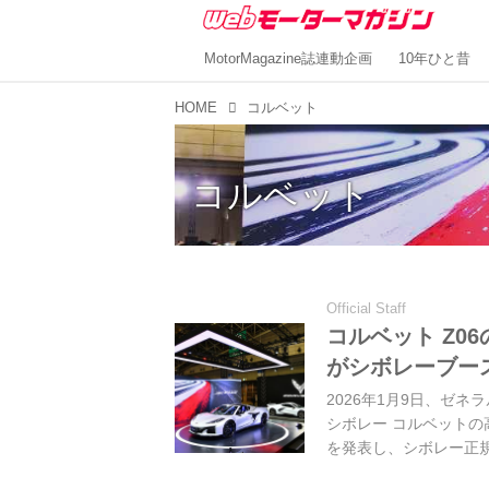
MotorMagazine誌連動企画
10年ひと昔
HOME
コルベット
コルベット
Official Staff
コルベット Z0
がシボレーブース
2026年1月9日、ゼ
シボレー コルベットの
を発表し、シボレー正
を記念して「Z06」初の