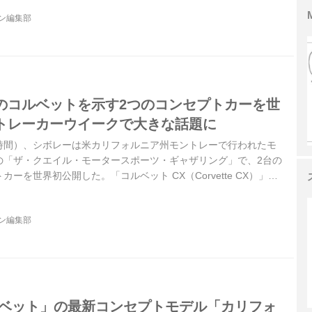
ion）」を発表した。
ジン編集部
のコルベットを示す2つのコンセプトカーを世
トレーカーウイークで大きな話題に
現地時間）、シボレーは米カリフォルニア州モントレーで行われたモ
の「ザ・クエイル・モータースポーツ・ギャザリング」で、2台の
ーを世界初公開した。「コルベット CX（Corvette CX）」と
ン グランツーリスモ（Corvette CX.R Vision Gran
台で、いずれも市販の予定はないが、今後のコルベット・デザインの方
ジン編集部
えるモデルとして注目されている。
ルベット」の最新コンセプトモデル「カリフォ