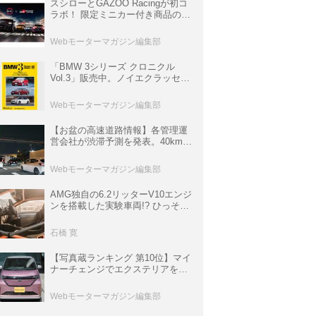
スシローとGAZOO Racingが初コ
ラボ！ 限定ミニカー付き商品の
他、富士スピードウェイのイベン
ト体験があたる抽選企画などを展
Webモーターマガジン編集部
開
「BMW 3シリーズ クロニクル
Vol.3」販売中。ノイエクラッセか
ら3シリーズへ、誕生50周年記念
ムック
Webモーターマガジン編集部
【お盆の高速道路情報】各管理運
営会社が渋滞予測を発表。40km以
上の渋滞を予測されている道が複
数ある
Webモーターマガジン編集部
AMG独自の6.2リッターV10エンジ
ンを搭載した実験車両!? ひっそり
生き残っていた「CLK DTM AMG
P900 プロトタイプ」とは
石橋 寛
【写真蔵ランキング 第10位】マイ
ナーチェンジでエクステリアを刷
新、使い勝手も向上した「日産 サ
クラ」
Webモーターマガジン編集部