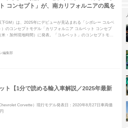
ット コンセプト」が、南カリフォルニアの風を
下GM）は、2025年にデビューが見込まれる「シボレー コルベ
）のコンセプトモデル「カリフォルニア コルベット コンセプ
4日（米・加州現地時間）に発表。「コルベット」のコンセプトモデ
スされる予定だが、今回は3月に登場した英国スタジオ発の未来志
セプトモデルに続く第2弾となる。米・カリフォルニア州パサデナ
ジン編集部
スドデザインスタジオで開発された、南カリフォルニアテイスト満
ット【1分で読める輸入車解説／2025年最新
vrolet Corvette）現行モデル発表日：2020年8月27日車両価
万円