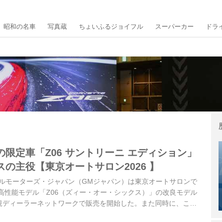
昭和の名車
写真蔵
ちょいふるジョイフル
スーパーカー
ドラ
6の限定車「Z06 サントリーニ エディション」
の主役【東京オートサロン2026 】
ネラルモーターズ・ジャパン（GMジャパン）は東京オートサロンで
高性能モデル「Z06（ズィー・オー・シックス）」の改良モデル
規ディーラーネットワークで販売を開始した。また同時に、これ
特別限定車「シボレー コルベット Z06 サントリーニ エディショ