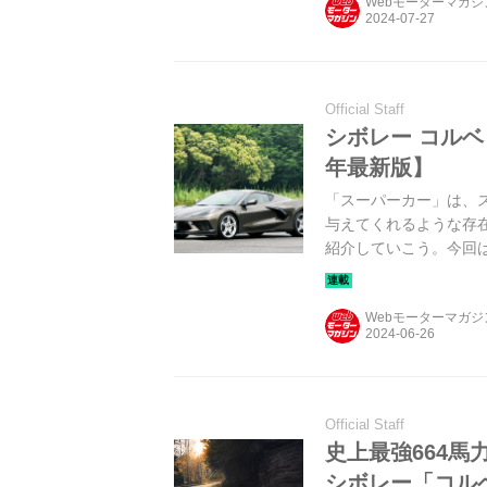
Webモーターマガ
Official Staff
シボレー コルベ
年最新版】
「スーパーカー」は、
与えてくれるような存
紹介していこう。今回は、
Webモーターマガ
Official Staff
史上最強664馬
シボレー「コルベ