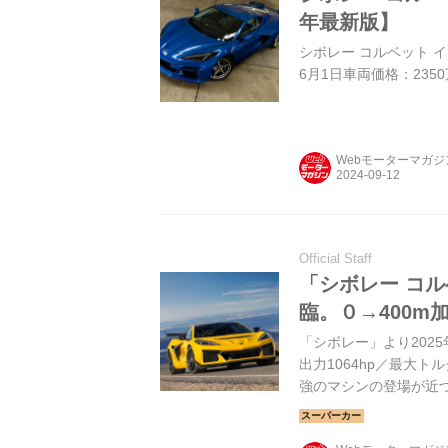
年最新版】
シボレー コルベット イーレ
6月1日車両価格：235
Webモーターマガ
Official Staff
「シボレー コル
臨。０→400m
「シボレー」より202
出力1064hp／最大ト
強のマシンの登場が近