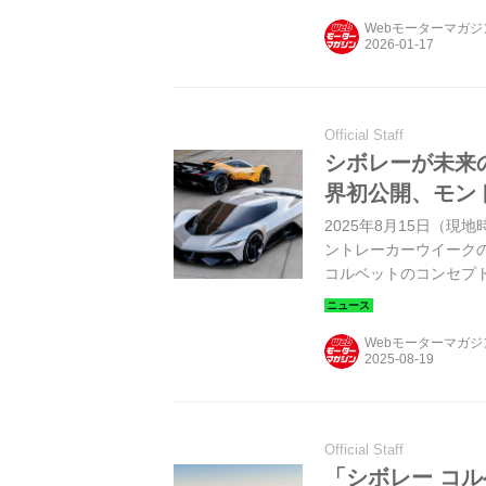
ン（Santorini Edit
Webモーターマガ
Official Staff
シボレーが未来
界初公開、モン
2025年8月15日（
ントレーカーウイーク
コルベットのコンセプトカ
「コルベット CX.R ビジョ
Turismo）」の2
Webモーターマガ
向性に大きな影響を与
Official Staff
「シボレー コ