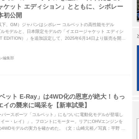
ャケット エディション」とともに、シボレー
本初公開
以下、GM）ジャパンはシボレー コルベットの高性能モデル
ブルモデルと、日本限定モデルの「イエロージャケット エディシ
KET EDITION）」を追加設定して、2025年6月14日より販売を開始
ジン編集部
ベット E-Ray」は4WD化の恩恵が絶大！もっ
エイの襲来に喝采を【新車試乗】
ーパースポーツ「コルベット」にもついに電動化モデルが登場し
y（イー・レイ）」。フロントにモーター、リアにOHVエンジンを
4WDモデルの実力を確かめた。（文：山崎元裕／写真：平野 陽
024年11月号より）