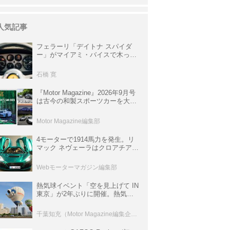
人気記事
フェラーリ「デイトナ スパイダ
ー」がマイアミ・バイスで木っ端
みじんになった後「テスタロッ
サ」に化けた理由
石橋 寛
『Motor Magazine』2026年9月号
は古今の和製スポーツカーを大特
集。欧州スポーツ＆スーパーカー
情報も満載
Motor Magazine編集部
4モーターで1914馬力を発生。リ
マック ネヴェーラはクロアチア発
のハイパーBEV【スーパーカーク
ロニクル・完全版／115】
Webモーターマガジン編集部
熱気球イベント「空を見上げて IN
東京」が2年ぶりに開催。熱気球
体験搭乗会や模型飛行機づくり教
室などのコンテンツも
千葉知充（Motor Magazine編集企画室）