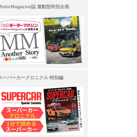
MotorMagazine誌 連動型特別企画
スーパーカークロニクル 特別編