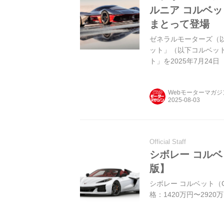
ルニア コルベ
まとって登場
ゼネラルモーターズ（以
ット」（以下コルベット
ト」を2025年7月2
ルは３タイプがリリー
向デザインのEVコン
Webモーターマガ
にあるGMのアドバン
載の1台だ。
Official Staff
シボレー コルベ
版】
シボレー コルベット（Che
格：1420万円〜2920