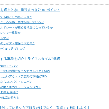
マを選ぶときに重視すべき7つのポイント
ってもゆとりのある広さか
過ごせる装備・機能が揃っているか
イルドシートが積める構造になっているか
、レジャー重視か
クルマか
場のサイズ・確保は大丈夫か
たクルマ選びも大切
めする車種を紹介！ライフスタイル別6選
人気のミニバン
ー使いの両方をこなすコンパクトSUV
したいアウトドア志向の本格的SUV
るならコンパクトミニバン
格の輸入車のステーションワゴン
自動車も候補に
せば2台持ちも
検討しているなら下取りだけでなく「買取」も検討しよう！