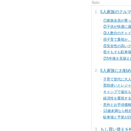
5人家族のクル
①家族全員が乗
②子供が快適に
③人数分のチャ
④子育て重視か
⑤安全性の高い
⑥そもそも駐車
⑦5年後を見据え
5人家族にお勧
子育て世代に大
普段使いとレジャ
キャンプで遠出も
経済性を重視す
意外とお手頃価
12歳未満なら軽
駐車場と予算が許
もし買い替えを