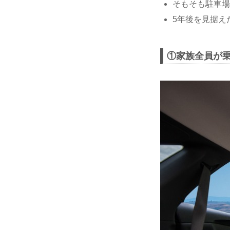
そもそも駐車場
5年後を見据え
①家族全員が