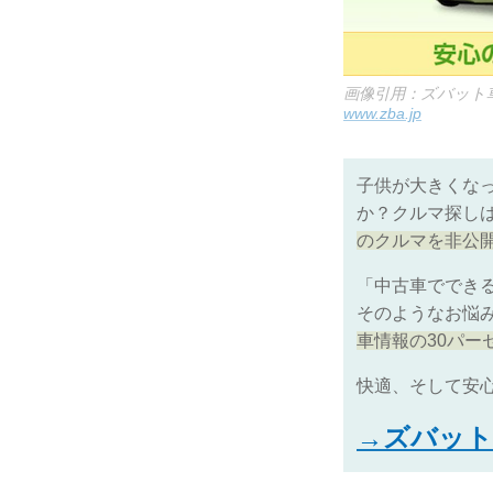
画像引用：ズバット
www.zba.jp
子供が大きくな
か？クルマ探し
のクルマを非公
「中古車ででき
そのようなお悩
車情報の30パー
快適、そして安
→ズバット