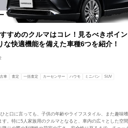
おすすめのクルマはコレ！見るべきポイン
りな快適機能を備えた車種6つを紹介！
2
古車
査定
一括査定
カーセンサー
ハウモ
ミニバン
SUV
とひと口に言っても、子供の年齢やライフスタイル、また趣味
ます。特に5人家族用のクルマとなると、車内の広々とした空