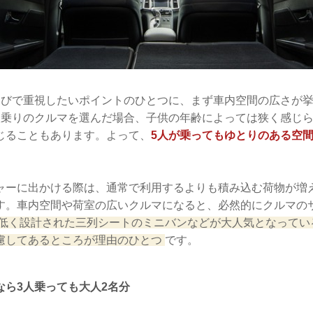
選びで重視したいポイントのひとつに、まず車内空間の広さが挙
人乗りのクルマを選んだ場合、子供の年齢によっては狭く感じ
じることもあります。よって、
5人が乗ってもゆとりのある空
ャーに出かける際は、通常で利用するよりも積み込む荷物が増
す。車内空間や荷室の広いクルマになると、必然的にクルマの
低く設計された三列シートのミニバンなどが大人気となってい
慮してあるところが理由のひとつ
です。
なら3人乗っても大人2名分