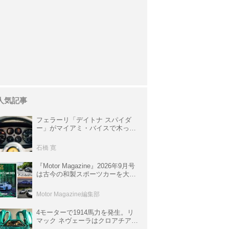
人気記事
フェラーリ「デイトナ スパイダ
ー」がマイアミ・バイスで木っ端
みじんになった後「テスタロッ
サ」に化けた理由
石橋 寛
『Motor Magazine』2026年9月号
は古今の和製スポーツカーを大特
集。欧州スポーツ＆スーパーカー
情報も満載
Motor Magazine編集部
4モーターで1914馬力を発生。リ
マック ネヴェーラはクロアチア発
のハイパーBEV【スーパーカーク