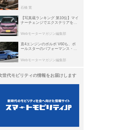
生き残っていた「CLK DTM AMG
P900 プロトタイプ」とは
石橋 寛
【写真蔵ランキング 第10位】マイ
ナーチェンジでエクステリアを刷
新、使い勝手も向上した「日産 サ
クラ」
Webモーターマガジン編集部
直4エンジンのボルボ V60も、ポ
ールスターのパフォーマンス・パ
ッケージでパワーアップ【10年ひ
と昔の新車】
Webモーターマガジン編集部
次世代モビリティの情報をお届けします