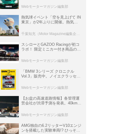
ロニクル・完全版／115】
Webモーターマガジン編集部
熱気球イベント「空を見上げて IN
東京」が2年ぶりに開催。熱気球
体験搭乗会や模型飛行機づくり教
室などのコンテンツも
千葉知充（Motor Magazine編集企画室）
スシローとGAZOO Racingが初コ
ラボ！ 限定ミニカー付き商品の
他、富士スピードウェイのイベン
ト体験があたる抽選企画などを展
Webモーターマガジン編集部
開
「BMW 3シリーズ クロニクル
Vol.3」販売中。ノイエクラッセか
ら3シリーズへ、誕生50周年記念
ムック
Webモーターマガジン編集部
【お盆の高速道路情報】各管理運
営会社が渋滞予測を発表。40km以
上の渋滞を予測されている道が複
数ある
Webモーターマガジン編集部
AMG独自の6.2リッターV10エンジ
ンを搭載した実験車両!? ひっそり