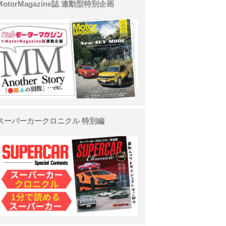
MotorMagazine誌 連動型特別企画
スーパーカークロニクル 特別編