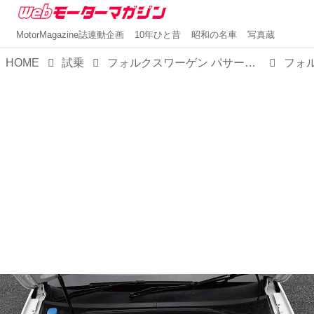
MotorMagazine誌連動企画
10年ひと昔
昭和の名車
写真蔵
HOME
試乗
フォルクスワーゲン パサート GTE ヴァリアント「日本仕様で唯一のPHEV再登場」