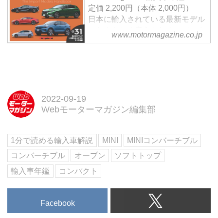
定価 2,200円（本体 2,000円）
日本に輸入されている最新モデル
からまもなく導入されるモデルま
www.motormagazine.co.jp
で全31ブランド完全網羅
試し読み
◆ いま日本で買えるインポート
モデルをすべて収録
2022年5月現在、日本で購入でき
る輸入車をブランド別に全網羅。
2022-09-19
Motor Magazine編集部が取材した
Webモーターマガジン編集部
インポートモデルの最新情報を凝
集して紹介しています。注目のモ
1分で読める輸入車解説
MINI
MINIコンバーチブル
デルについては試乗インプレッシ
ョンも収録。また、巻末には車両
コンバーチブル
オープン
ソフトトップ
の詳細な主要諸元と各グレー...
輸入車年鑑
コンパクト
Facebook