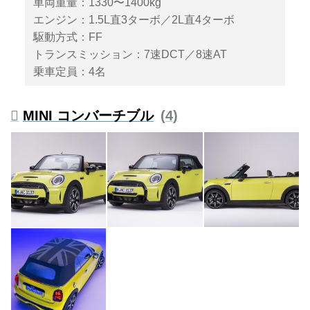
車両重量：1330〜1400kg
エンジン：1.5L直3ターボ／2L直4ターボ
駆動方式：FF
トランスミッション：7速DCT／8速AT
乗車定員：4名
MINI コンバーチブル
4