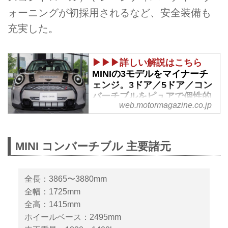
ォーニングが初採用されるなど、安全装備も
充実した。
▶▶▶詳しい解説はこちら
MINIの3モデルをマイナーチ
ェンジ。3ドア／5ドア／コン
バーチブルをピュアで個性的
web.motormagazine.co.jp
なデザインに - Webモーター
マガジン
2021年5月25日、BMWジャパン
MINI コンバーチブル 主要諸元
はMINI 3ドア／5ドア／コンバー
チブルの新型の販売を開始すると
発表した。
全長：3865〜3880mm
全幅：1725mm
全高：1415mm
ホイールベース：2495mm