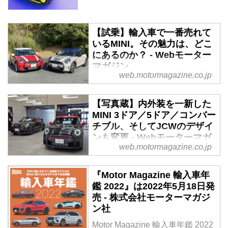
【試乗】輸入車で一番売れて
いるMINI。その魅力は、どこ
にあるのか？ - Webモーター
マガジン
web.motormagazine.co.jp
いま、日本でいちばん売れている
輸入車といえば、MINI。その秘密
【写真蔵】内外装を一新した
を探るべく、鈴木ケンイチ レポ
MINI 3ドア／5ドア／コンバー
ーターは最新MINIの3ドアと5ドア
チブル、そしてJCWのデザイ
に試乗してみた。
ンも変更 - Webモーターマガ
web.motormagazine.co.jp
ジン
2021年5月25日、MINIの3ドア／5
『Motor Magazine 輸入車年
ドア／コンバーチブルがマイナー
鑑 2022』は2022年5月18日発
チェンジで内外装のデザインを一
売 - 株式会社モーターマガジ
新した。各モデルのディテールを
ン社
写真で紹介しよう。
Motor Magazine 輸入車年鑑 2022