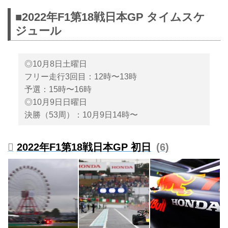
■2022年F1第18戦日本GP タイムスケ
ジュール
◎10月8日土曜日
フリー走行3回目：12時〜13時
予選：15時〜16時
◎10月9日日曜日
決勝（53周）：10月9日14時〜
2022年F1第18戦日本GP 初日
6