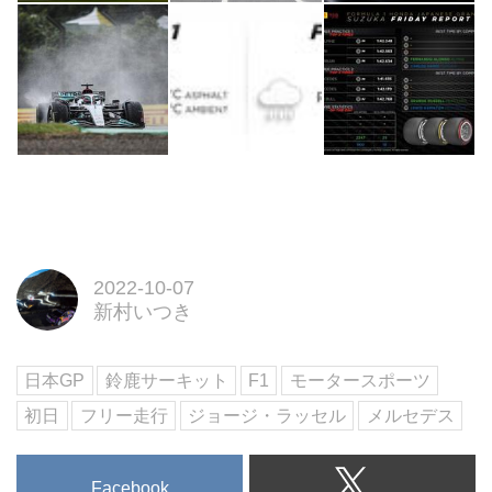
2022-10-07
新村いつき
日本GP
鈴鹿サーキット
F1
モータースポーツ
初日
フリー走行
ジョージ・ラッセル
メルセデス
Facebook