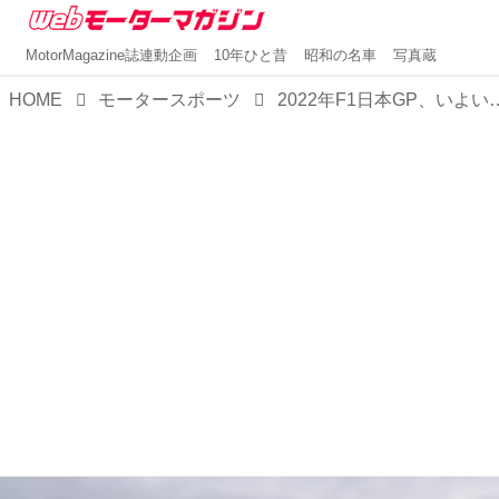
MotorMagazine誌連動企画
10年ひと昔
昭和の名車
写真蔵
HOME
モータースポーツ
2022年F1日本GP、いよいよ走行開始、初日フリー走行は雨の中でメルセ