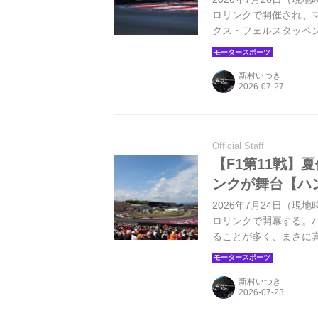
ロリンクで開催され、
クス・フェルスタッペ
プデート投入で注目を
14位に入った。
新村いつき
Official Staff
【F1第11戦】
ンクが舞台【ハ
2026年7月24日（現
ロリンクで開幕する。
ることが多く、まさに
で、レース序盤から激
んなレースになるのだろ
新村いつき
イクに入る。