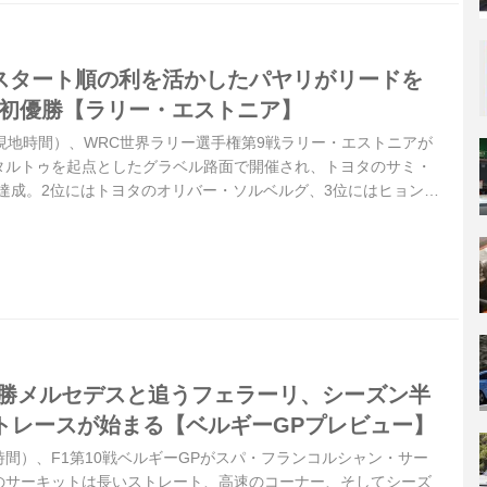
】スタート順の利を活かしたパヤリがリードを
C初優勝【ラリー・エストニア】
9日（現地時間）、WRC世界ラリー選手権第9戦ラリー・エストニアが
タルトゥを起点としたグラベル路面で開催され、トヨタのサミ・
達成。2位にはトヨタのオリバー・ソルベルグ、3位にはヒョンデ
ーが入った。勝田貴元は金曜日にデイリタイア、最終パワーステ
得した。
】常勝メルセデスと追うフェラーリ、シーズン半
トレースが始まる【ベルギーGPプレビュー】
地時間）、F1第10戦ベルギーGPがスパ・フランコルシャン・サー
のサーキットは長いストレート、高速のコーナー、そしてシーズ