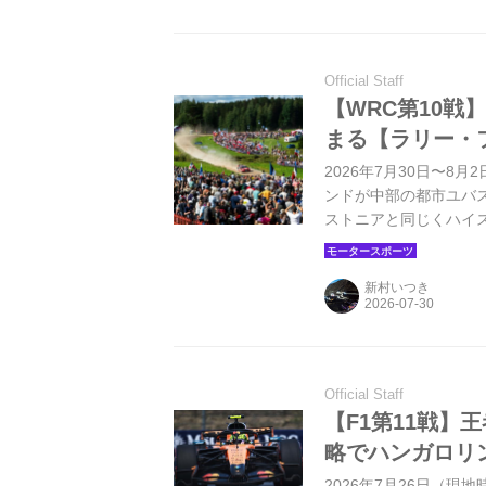
Official Staff
【WRC第10戦
まる【ラリー・
2026年7月30日〜8
ンドが中部の都市ユバ
ストニアと同じくハイ
レスト（小さな丘越え
ハイスピードラリーと
新村いつき
Official Staff
【F1第11戦】
略でハンガロリ
2026年7月26日（現