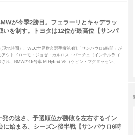
BMWが今季2勝目。フェラーリとキャデラッ
戦いを制す。トヨタは12位が最高位【サンパ
】
2日（現地時間）、WEC世界耐久選手権第4戦「サンパウロ6時間」が
のアウトドローモ・ジョゼ・カルロス・パーチェ（インテルラゴ
れ、BMWの15号車 M Hybrid V8（ケビン・マグヌッセン、ド
ラファエレ・マルチェッロ）が、フェラーリ、キャデラックとの
を制した。15号車は今季初勝利、BMWとしては今季2勝目。ト
ン優勝車の7号車は12位、8号車17位に終わった。
】一発の速さ、予選順位が勝敗を左右するイン
台に始まる、シーズン後半戦【サンパウロ6時