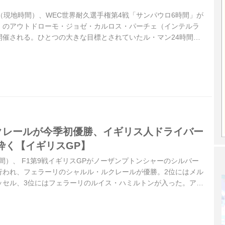
2日（現地時間）、WEC世界耐久選手権第4戦「サンパウロ6時間」が
）のアウトドローモ・ジョゼ・カルロス・パーチェ（インテルラ
開催される。ひとつの大きな目標とされていたル・マン24時間を
半戦に突入する。
ルクレールが今季初優勝、イギリス人ドライバー
砕く【イギリスGP】
時間）、 F1第9戦イギリスGPがノーザンプトンシャーのシルバー
行われ、フェラーリのシャルル・ルクレールが優勝。2位にはメル
ッセル、3位にはフェラーリのルイス・ハミルトンが入った。アン
を制したものの、決勝ではマシントラブルから無得点に終わっ
ッリはランキング首位を維持している。