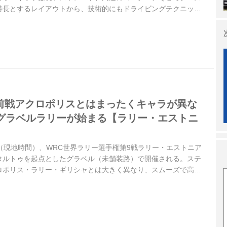
特長とするレイアウトから、技術的にもドライビングテクニック
が高く、これに予測不能な要素が加わることで、毎年ドラマが生
リスGPから1週間のインターバルをおいて、各チームがこのグラ
うにマシンをアップデートしてくるかも注目される。ベルギーGP
フォーマットで行われる。
】前戦アクロポリスとはまったくキャラが異な
グラベルラリーが始まる【ラリー・エストニ
19日（現地時間）、WRC世界ラリー選手権第9戦ラリー・エストニア
タルトゥを起点としたグラベル（未舗装路）で開催される。ステ
ロポリス・ラリー・ギリシャとは大きく異なり、スムーズで高速
が悪化しない限りハイスピードラリーになると予想される。