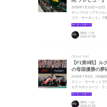
間 プレビュー】
2026年7月10日〜1
サンパウロ（ブラジル
ゴス・サーキット）で
終えて、シーズンは後
新村いつき
Official Staff
【F1第9戦】
の母国優勝の夢
2026年7月5日（現地
ストン・サーキットで
セデスのジョージ・ラ
トネッリはスプリント
た。それでもアントネ
新村いつき