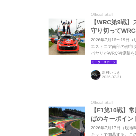
Official Staff
【WRC第9戦
守り切ってWR
2026年7月16〜1
エストニア南部の都市
パヤリがWRC初優勝を
のアドリアン・フルモ
ージで貴重な1点を獲
新村いつき
Official Staff
【F1第10戦
ばのキーポイン
2026年7月17日（現
キットで開幕する。こ