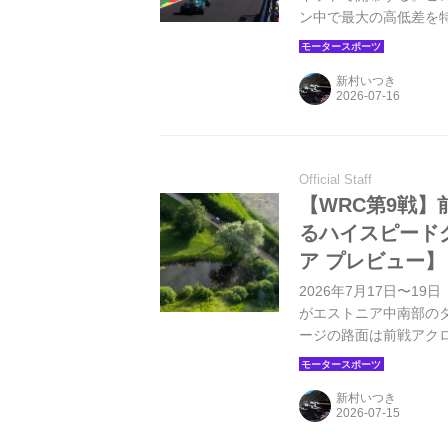
ン中で最大の高低差を
の面でも非常に難易度
まれている。前戦イギ
新村いつき
ンプリに向けてどのよ
は今年、通常のレース
Official Staff
【WRC第9戦
るハイスピード
ア プレビュー】
2026年7月17日〜
がエストニア中南部の
ージの路面は前戦アク
コーナーが多く、天候
新村いつき