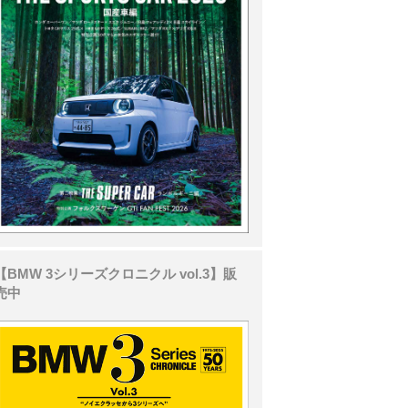
【BMW 3シリーズクロニクル vol.3】販
売中