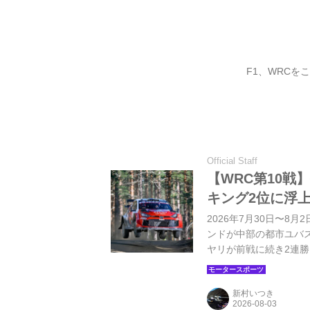
F1、WRC
Official Staff
【WRC第10
キング2位に浮
2026年7月30日〜8
ンドが中部の都市ユバ
ヤリが前戦に続き2連
エバンスが入り、トヨタ
の金曜日にウインドウ
新村いつき
ワーステージではコー