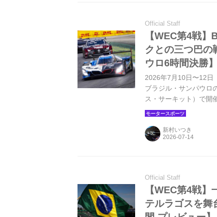
Official Staff
【WEC第4戦】
クとの三つ巴の
ウロ6時間決勝
2026年7月10日〜1
ブラジル・サンパウロ
ス・サーキット）で開催さ
リス・ファントール、
見応えある三つ巴の戦い
新村いつき
ヨタはふるわず、ル・マ
Official Staff
【WEC第4戦
テルラゴスを舞