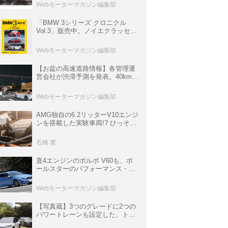
ト体験があたる抽選企画などを展
Webモーターマガジン編集部
開
「BMW 3シリーズ クロニクル
Vol.3」販売中。ノイエクラッセか
ら3シリーズへ、誕生50周年記念
ムック
Webモーターマガジン編集部
【お盆の高速道路情報】各管理運
営会社が渋滞予測を発表。40km以
上の渋滞を予測されている道が複
数ある
Webモーターマガジン編集部
AMG独自の6.2リッターV10エンジ
ンを搭載した実験車両!? ひっそり
生き残っていた「CLK DTM AMG
P900 プロトタイプ」とは
石橋 寛
直4エンジンのボルボ V60も、ポ
ールスターのパフォーマンス・パ
ッケージでパワーアップ【10年ひ
と昔の新車】
Webモーターマガジン編集部
【写真蔵】3つのグレードに2つの
パワートレーンも設定した、トヨ
タ 新型「RAV4」