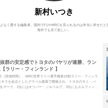
新村いつき
をこよなく愛する編集者。国内でF1やWRCを見られるのは本当に幸せだと
海外でも見て欲しい。
戦】抜群の安定感でトヨタのパヤリが連勝、ラン
上【ラリー・フィンランド 】
月2日（現地時間）、WRC世界ラリー選手権第10戦ラリー・フィンラ
スキラを起点としたグラベル路面で開催され、トヨタのサミ・パ
勝をマーク。2位にはオリバー・ソルベルグ、3位にもエルフィン・
が1-2-3フィニッシュを達成した。勝田貴元（トヨタ）は雨模様
スクリーンが曇るトラブルで大きくタイムロス。日曜日の最終パ
スアウトを喫して左フロントを大破し、6位に終わった。