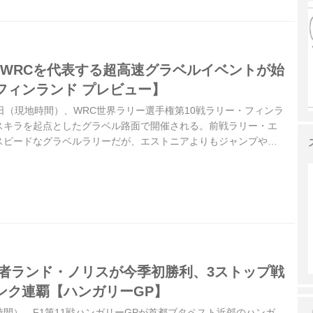
】WRCを代表する超高速グラベルイベントが始
フィンランド プレビュー】
月2日（現地時間）、WRC世界ラリー選手権第10戦ラリー・フィンラ
スキラを起点としたグラベル路面で開催される。前戦ラリー・エ
スピードなグラベルラリーだが、エストニアよりもジャンプやク
）が多く、またステージの路面はやや硬く、エストニアを上回る
なる。
王者ランド・ノリスが今季初勝利、3ストップ戦
ンク連覇【ハンガリーGP】
地時間）、F1第11戦ハンガリーGPが首都ブタペスト近郊のハンガ