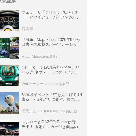
人気記事
フェラーリ「デイトナ スパイダ
ー」がマイアミ・バイスで木っ端
みじんになった後「テスタロッ
サ」に化けた理由
石橋 寛
『Motor Magazine』2026年9月号
は古今の和製スポーツカーを大特
集。欧州スポーツ＆スーパーカー
情報も満載
Motor Magazine編集部
4モーターで1914馬力を発生。リ
マック ネヴェーラはクロアチア発
のハイパーBEV【スーパーカーク
ロニクル・完全版／115】
Webモーターマガジン編集部
熱気球イベント「空を見上げて IN
東京」が2年ぶりに開催。熱気球
体験搭乗会や模型飛行機づくり教
室などのコンテンツも
千葉知充（Motor Magazine編集企画室）
スシローとGAZOO Racingが初コ
ラボ！ 限定ミニカー付き商品の
他、富士スピードウェイのイベン