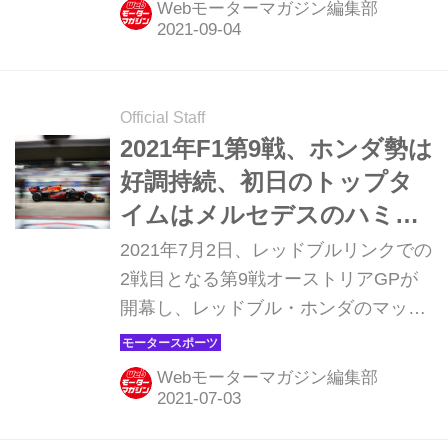
Webモーターマガジン編集部
トラブルやコースアウトによって赤旗
中断が発生。母国GPで優勝を狙うマ
ックス・フェルスタッペン（レッドブ
ル・ホンダ）はニュータイヤでのアタ
Official Staff
ックができず5番手となった。トップ
2021年F1第9戦、ホンダ勢は
タイムをマークしたのはシャルル・ル
好調持続、初日のトップタ
クレール（フェラーリ）。ルイス・ハ
イムはメルセデスのハミル
ミルトン（メルセデス）はフリー走行
トン【オーストリアGPフリ
2021年7月2日、レッドブルリンクでの
2回目開始わずか5分でエンジントラブ
ー】
2戦目となる第9戦オーストリアGPが
ルのためマシンを止めた。
開幕し、レッドブル・ホンダのマック
ス・フェルスタッペンは前戦からの好
調を持続し、フリー走行1回目にトッ
Webモーターマガジン編集部
プタイムをマーク、2回目は3番手につ
けた。メルセデスも調子をあげ、メル