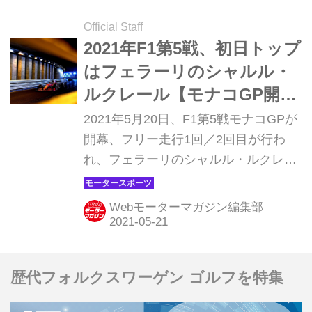
セデスのルイス・ハミルトン、バルテ
リ・ボッタス、フェルスタッペンの3
Official Staff
人が1分4秒台で初日を終えている。ア
2021年F1第5戦、初日トップ
ルファタウリ・ホンダの角田裕毅はフ
はフェラーリのシャルル・
リー走行1回目5番手、2回目6番手だっ
ルクレール【モナコGP開
た。
幕】
2021年5月20日、F1第5戦モナコGPが
開幕、フリー走行1回／2回目が行わ
れ、フェラーリのシャルル・ルクレー
ルがトップタイムをマークした。2番
手もカルロス・サインツで、フェラー
Webモーターマガジン編集部
リがソフトタイヤで速さを見せた。3
番手はメルセデスのルイス・ハミルト
ン。レッドブル・ホンダのマックス・
歴代フォルクスワーゲン ゴルフを特集
フェルスタッペンは4番手につけてい
る。