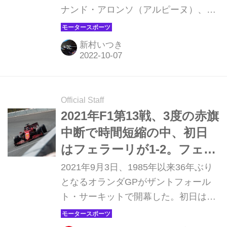
ナンド・アロンソ（アルピーヌ）、2
回目はジョージ・ラッセル（メルセデ
ス）がトップタイムをマークした。朝
新村いつき
から、冷たい雨の降りしきるあいにく
の天候でタイムは伸びなかったが、決
勝が行われる日曜日も同様の天候にな
るという予報もあり、注目のフリー走
Official Staff
行となった。ちなみに土曜日の天候は
2021年F1第13戦、3度の赤旗
晴れの予想となっている。
中断で時間短縮の中、初日
はフェラーリが1-2。フェル
スタッペンは5番手【オラン
2021年9月3日、1985年以来36年ぶり
ダGP】
となるオランダGPがザントフォール
ト・サーキットで開幕した。初日はや
や風があるものの快晴の中でフリー走
行が行われたが、1回目、2回目ともに