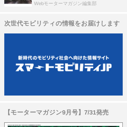
る抽選企画などを展開
Webモーターマガジン編集部
次世代モビリティの情報をお届けします
【モーターマガジン9月号】7/31発売