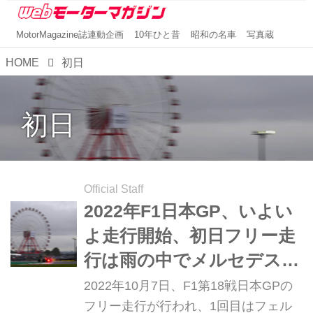
MotorMagazine誌連動企画
10年ひと昔
昭和の名車
写真蔵
HOME
初日
初日
Official Staff
2022年F1日本GP、いよい
よ走行開始、初日フリー走
行は雨の中でメルセデスが
1-2、フェルスタッペンは
2022年10月7日、F1第18戦日本GPの
午後3番手【日本GP】
フリー走行が行われ、1回目はフェル