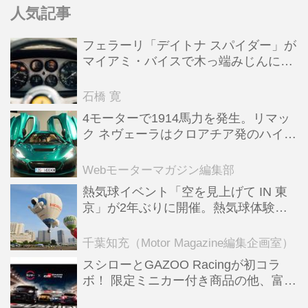
人気記事
フェラーリ「デイトナ スパイダー」が
マイアミ・バイスで木っ端みじんにな
った後「テスタロッサ」に化けた理由
石橋 寛
4モーターで1914馬力を発生。リマッ
ク ネヴェーラはクロアチア発のハイパ
ーBEV【スーパーカークロニクル・完
全版／115】
Webモーターマガジン編集部
熱気球イベント「空を見上げて IN 東
京」が2年ぶりに開催。熱気球体験搭
乗会や模型飛行機づくり教室などのコ
ンテンツも
千葉知充（Motor Magazine編集企画室）
スシローとGAZOO Racingが初コラ
ボ！ 限定ミニカー付き商品の他、富士
スピードウェイのイベント体験があた