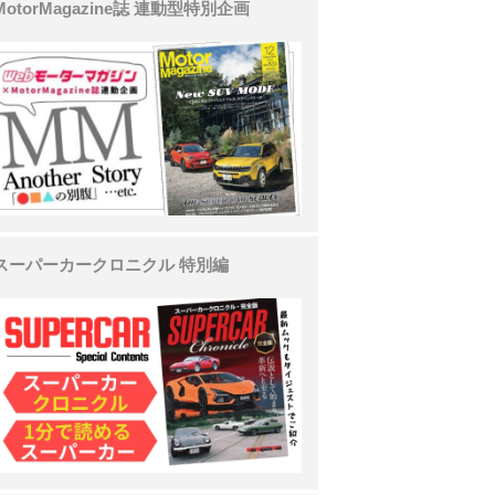
MotorMagazine誌 連動型特別企画
スーパーカークロニクル 特別編