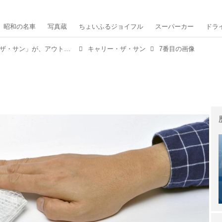
昭和の名車
写真蔵
ちょいふるジョイフル
スーパーカー
ドラ
ソーラー充電式ランタン「キャリー・ザ・サン」が、アウトドアや災害時にも役に立つ【MMスタイル コレクション】
キャリー・ザ・サン
7番目の画像