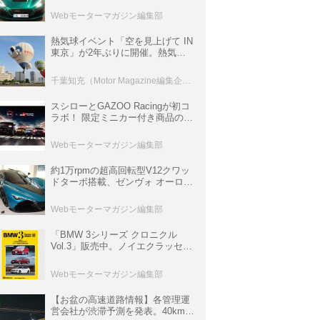
ロニクル・完全版／115】
Webモーターマガジン編集部
熱気球イベント「空を見上げて IN
東京」が2年ぶりに開催。熱気球
体験搭乗会や模型飛行機づくり教
室などのコンテンツも
千葉知充（Motor Magazine編集企画室）
スシローとGAZOO Racingが初コ
ラボ！ 限定ミニカー付き商品の
他、富士スピードウェイのイベン
ト体験があたる抽選企画などを展
Webモーターマガジン編集部
開
約1万rpmの超高回転型V12クワッ
ドターボ搭載、ゼンヴォ オーロラ
は100台限定、デンマーク発のハ
イパーカー【スーパーカークロニ
Webモーターマガジン編集部
クル・完全版／116】
「BMW 3シリーズ クロニクル
Vol.3」販売中。ノイエクラッセか
ら3シリーズへ、誕生50周年記念
ムック
Webモーターマガジン編集部
【お盆の高速道路情報】各管理運
営会社が渋滞予測を発表。40km以