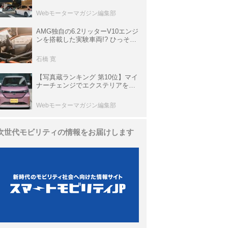
上の渋滞を予測されている道が複
数ある
Webモーターマガジン編集部
AMG独自の6.2リッターV10エンジ
ンを搭載した実験車両!? ひっそり
生き残っていた「CLK DTM AMG
P900 プロトタイプ」とは
石橋 寛
【写真蔵ランキング 第10位】マイ
ナーチェンジでエクステリアを刷
新、使い勝手も向上した「日産 サ
クラ」
Webモーターマガジン編集部
次世代モビリティの情報をお届けします