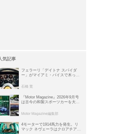
人気記事
フェラーリ「デイトナ スパイダ
ー」がマイアミ・バイスで木っ端
みじんになった後「テスタロッ
サ」に化けた理由
石橋 寛
『Motor Magazine』2026年9月号
は古今の和製スポーツカーを大特
集。欧州スポーツ＆スーパーカー
情報も満載
Motor Magazine編集部
4モーターで1914馬力を発生。リ
マック ネヴェーラはクロアチア発
のハイパーBEV【スーパーカーク