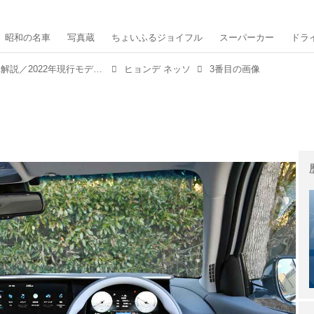
昭和の名車
写真蔵
ちょいふるジョイフル
スーパーカー
ドラ
ヒョンデ ネッソ 【1分で読める輸入車解説／2022年現行モデル】
ヒョンデ ネッソ
3番目の画像