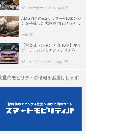
上の渋滞を予測されている道が複
数ある
Webモーターマガジン編集部
AMG独自の6.2リッターV10エンジ
ンを搭載した実験車両!? ひっそり
生き残っていた「CLK DTM AMG
P900 プロトタイプ」とは
石橋 寛
【写真蔵ランキング 第10位】マイ
ナーチェンジでエクステリアを刷
新、使い勝手も向上した「日産 サ
クラ」
Webモーターマガジン編集部
次世代モビリティの情報をお届けします