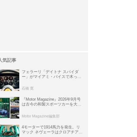
人気記事
フェラーリ「デイトナ スパイダ
ー」がマイアミ・バイスで木っ端
みじんになった後「テスタロッ
サ」に化けた理由
石橋 寛
『Motor Magazine』2026年9月号
は古今の和製スポーツカーを大特
集。欧州スポーツ＆スーパーカー
情報も満載
Motor Magazine編集部
4モーターで1914馬力を発生。リ
マック ネヴェーラはクロアチア発
のハイパーBEV【スーパーカーク