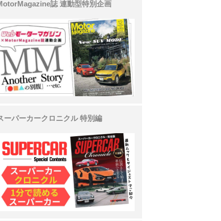
MotorMagazine誌 連動型特別企画
スーパーカークロニクル 特別編