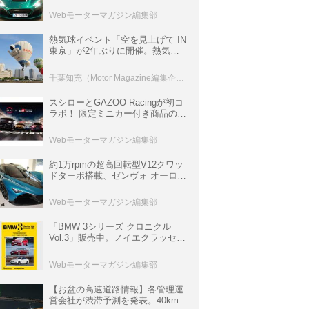
ロニクル・完全版／115】
Webモーターマガジン編集部
熱気球イベント「空を見上げて IN
東京」が2年ぶりに開催。熱気球
体験搭乗会や模型飛行機づくり教
室などのコンテンツも
千葉知充（Motor Magazine編集企画室）
スシローとGAZOO Racingが初コ
ラボ！ 限定ミニカー付き商品の
他、富士スピードウェイのイベン
ト体験があたる抽選企画などを展
Webモーターマガジン編集部
開
約1万rpmの超高回転型V12クワッ
ドターボ搭載、ゼンヴォ オーロラ
は100台限定、デンマーク発のハ
イパーカー【スーパーカークロニ
Webモーターマガジン編集部
クル・完全版／116】
「BMW 3シリーズ クロニクル
Vol.3」販売中。ノイエクラッセか
ら3シリーズへ、誕生50周年記念
ムック
Webモーターマガジン編集部
【お盆の高速道路情報】各管理運
営会社が渋滞予測を発表。40km以