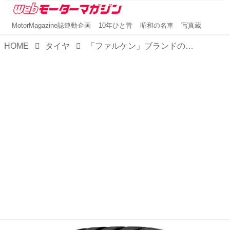
MotorMagazine誌連動企画
10年ひと昔
昭和の名車
写真蔵
HOME
タイヤ
「ファルケン」ブランドの新フラッグシップタイヤ「アゼニス FK520L／FK520」を発売