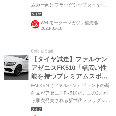
ムカー向けフラッグシップタイヤ｢ア
ゼニス（AZENIS）FK520L｣と
EMT（空気圧がゼロになっても、一定
Webモーターマガジン編集部
距離を走行できる）タイヤ｢アゼニス
FK520｣を2023年3月1日から順次発売
する。価格はオープン。
Official Staff
【タイヤ試走】ファルケン
アゼニスFK510「幅広い性
能を持つプレミアムスポー
ツタイヤ」【瀬在仁志】
FALKEN（ファルケン）ブランドの新
商品がアゼニスFK510だ。この2月か
ら順次発売される新世代フラッグシッ
プタイヤの実力を、モータージャーナ
リストの瀬在仁志氏が試してみた。