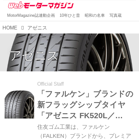
MotorMagazine誌連動企画
10年ひと昔
昭和の名車
写真蔵
HOME
アゼニス
アゼニス
Official Staff
「ファルケン」ブランドの
新フラッグシップタイヤ
「アゼニス FK520L／
FK520」を発売
住友ゴム工業は、ファルケン
（FALKEN）ブランドから、プレミア