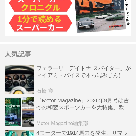
人気記事
フェラーリ「デイトナ スパイダー」が
マイアミ・バイスで木っ端みじんにな
った後「テスタロッサ」に化けた理由
石橋 寛
『Motor Magazine』2026年9月号は古
今の和製スポーツカーを大特集。欧州
スポーツ＆スーパーカー情報も満載
Motor Magazine編集部
4モーターで1914馬力を発生。リマッ