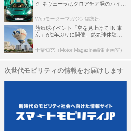
ク ネヴェーラはクロアチア発のハイパ
ーBEV【スーパーカークロニクル・完
全版／115】
Webモーターマガジン編集部
熱気球イベント「空を見上げて IN 東
京」が2年ぶりに開催。熱気球体験搭
乗会や模型飛行機づくり教室などのコ
ンテンツも
千葉知充（Motor Magazine編集企画室）
次世代モビリティの情報をお届けします