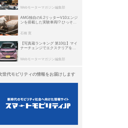
上の渋滞を予測されている道が複
数ある
Webモーターマガジン編集部
AMG独自の6.2リッターV10エンジ
ンを搭載した実験車両!? ひっそり
生き残っていた「CLK DTM AMG
P900 プロトタイプ」とは
石橋 寛
【写真蔵ランキング 第10位】マイ
ナーチェンジでエクステリアを刷
新、使い勝手も向上した「日産 サ
クラ」
Webモーターマガジン編集部
次世代モビリティの情報をお届けします