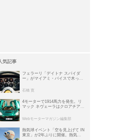
人気記事
フェラーリ「デイトナ スパイダ
ー」がマイアミ・バイスで木っ端
みじんになった後「テスタロッ
サ」に化けた理由
石橋 寛
4モーターで1914馬力を発生。リ
マック ネヴェーラはクロアチア発
のハイパーBEV【スーパーカーク
ロニクル・完全版／115】
Webモーターマガジン編集部
熱気球イベント「空を見上げて IN
東京」が2年ぶりに開催。熱気球
体験搭乗会や模型飛行機づくり教