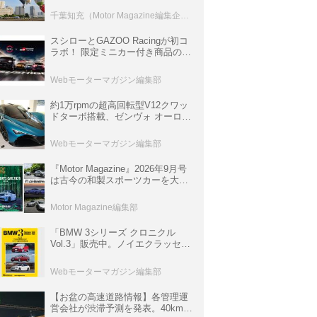
室などのコンテンツも
千葉知充（Motor Magazine編集企画室）
スシローとGAZOO Racingが初コ
ラボ！ 限定ミニカー付き商品の
他、富士スピードウェイのイベン
ト体験があたる抽選企画などを展
Webモーターマガジン編集部
開
約1万rpmの超高回転型V12クワッ
ドターボ搭載、ゼンヴォ オーロラ
は100台限定、デンマーク発のハ
イパーカー【スーパーカークロニ
Webモーターマガジン編集部
クル・完全版／116】
『Motor Magazine』2026年9月号
は古今の和製スポーツカーを大特
集。欧州スポーツ＆スーパーカー
情報も満載
Motor Magazine編集部
「BMW 3シリーズ クロニクル
Vol.3」販売中。ノイエクラッセか
ら3シリーズへ、誕生50周年記念
ムック
Webモーターマガジン編集部
【お盆の高速道路情報】各管理運
営会社が渋滞予測を発表。40km以