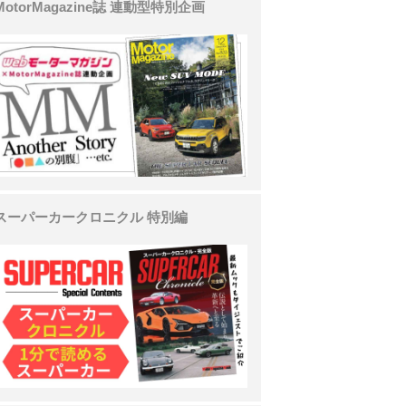
MotorMagazine誌 連動型特別企画
スーパーカークロニクル 特別編