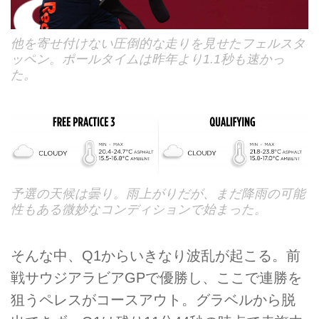
他を寄せ付けない圧倒的な走りを見せたフェルスタ
ッペン。ポールタイムは昨年より1.1秒も速かっ
た。
予選の天候は曇り。雨上がりだが、まだ降雨の可能
性もある微妙なコンディションで始まった。
そんな中、Q1からいきなり波乱が起こる。前
戦サウジアラビアGPで優勝し、ここで連勝を
狙うペレスがコースアウト。グラベルから脱