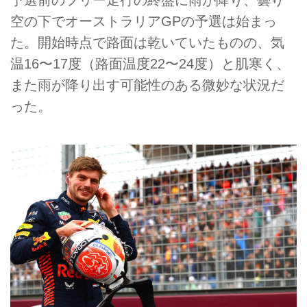
予選前のフリー走行の終盤に雨が降り、曇り
空の下でオーストラリアGPの予選は始まっ
た。開始時点で路面は乾いていたものの、気
温16〜17度（路面温度22〜24度）と肌寒く、
また雨が降り出す可能性のある微妙な状況だ
った。