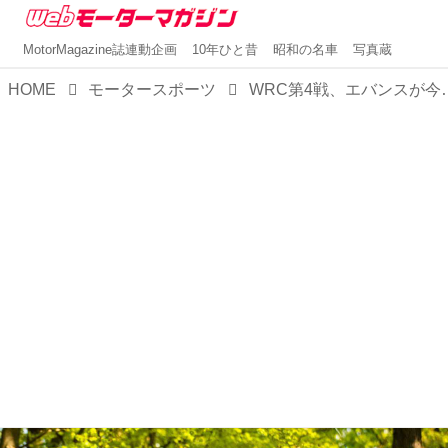
MotorMagazine誌連動企画
10年ひと昔
昭和の名車
写真蔵
HOME
モータースポーツ
WRC第4戦、エバンスが今季初優勝。トヨタ