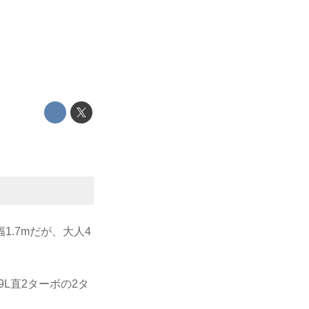
1.7mだが、大人4
9L直2ターボの2タ
。