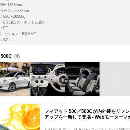
05〜1515mm
ベース：2300mm
990〜1050kg
0.9L直2ターボ／1.2L直4
：FF
ミッション：5速AMT
：4名
500C
4
フィアット 500／500Cが内外装をリフ
アップを一新して登場 - Webモーターマ
2021年5月25日、FCAジャパンはフィアット500