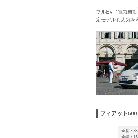
フルEV（電気自
定モデルも人気を
フィアット500
全長：35
全幅：16