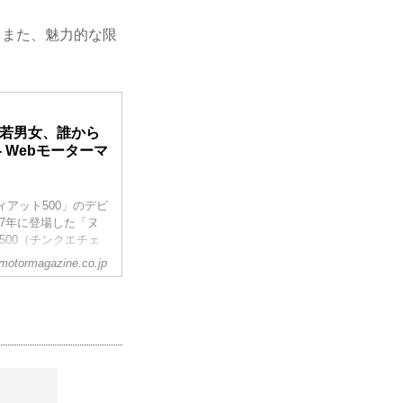
。また、魅力的な限
老若男女、誰から
 Webモーターマ
ィアット500」のデビ
7年に登場した「ヌ
500（チンクエチェ
に迎えられた。ここ
motormagazine.co.jp
に行われた国際試乗
r Magazine