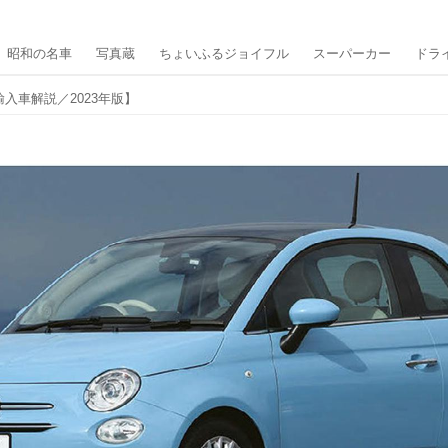
昭和の名車
写真蔵
ちょいふるジョイフル
スーパーカー
ドラ
輸入車解説／2023年版】