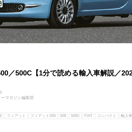
00／500C【1分で読める輸入車解説／20
8
ターマガジン編集部
説
フィアット
フィアット500
500
500C
FIAT
コンパクト
輸入車