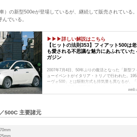
動車）の新型500eが登場しているが、継続して販売されている
呼んでいる。
▶▶▶詳しい解説はこちら
【ヒットの法則353】フィアット500は
も愛される不思議な魅力にあふれていた -
ガジン
2007年7月4日、50年ぶりの復活となった「新型フ
ューイベントがイタリア・トリノで行われた。195
ーヴォ500」とは駆動方式も排気量も異なるが、「
ント）」の復活は不思議なオーラとともに熱狂的
web.
ではその記念すべきデビューイベントと、その後
会の模様を振り返ってみよう。（以下の試乗記は、Moto
2007年9月号より）
／500C 主要諸元
70mm
25mm