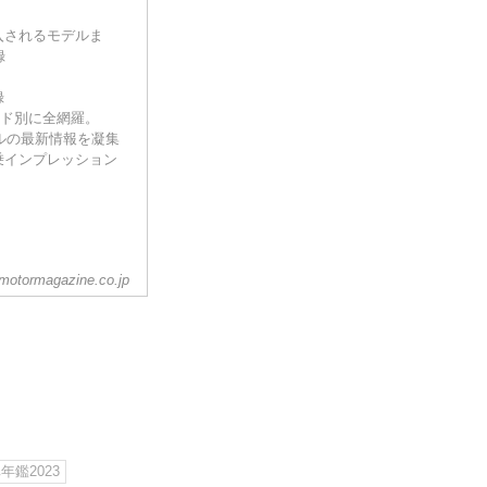
入されるモデルま
録
録
ンド別に全網羅。
モデルの最新情報を凝集
乗インプレッション
motormagazine.co.jp
年鑑2023