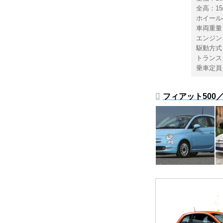
全高：15
ホイール
車両重量：
エンジン：
駆動方式
トランス
乗車定員
フィアット500／