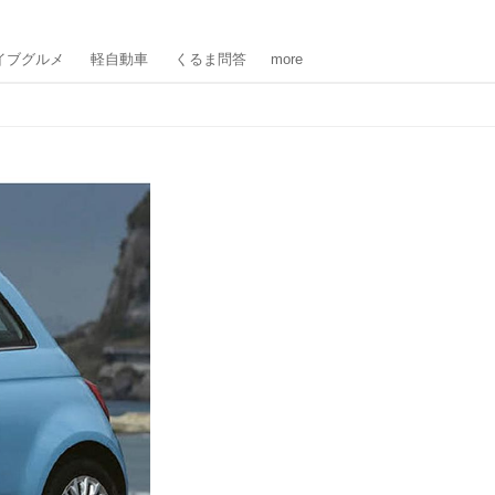
イブグルメ
軽自動車
くるま問答
more