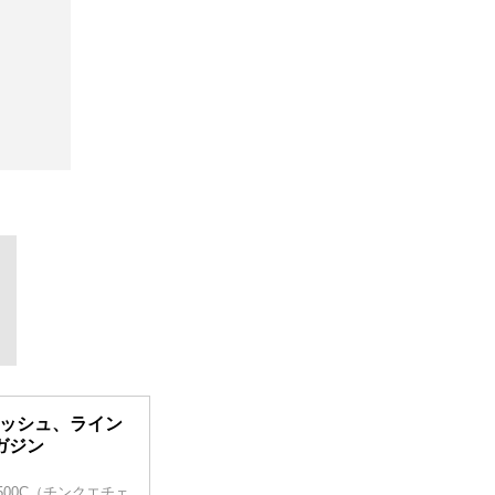
レッシュ、ライン
ガジン
／500C（チンクエチェ