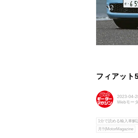
フィアット5
2023-04-2
Webモー
1分で読める輸入車解
月刊MotorMagazine