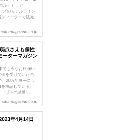
（カルト）」と
リーズのモデルライン
規ディーラーで販売
motormagazine.co.jp
は弱点さえも個性
bモーターマガジン
日本でも今なお根強い
評価を受けていたの
で、2007年ヨーロッ
力を検証している。
。（以下の試乗記
motormagazine.co.jp
は2023年4月14日