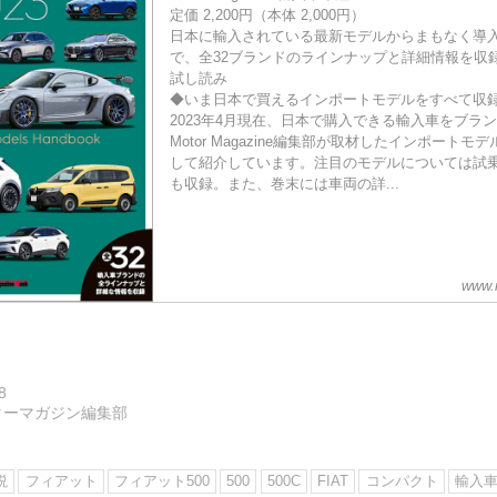
定価 2,200円（本体 2,000円）
日本に輸入されている最新モデルからまもなく導
で、全32ブランドのラインナップと詳細情報を収
試し読み
◆いま日本で買えるインポートモデルをすべて収
2023年4月現在、日本で購入できる輸入車をブラ
Motor Magazine編集部が取材したインポート
して紹介しています。注目のモデルについては試
も収録。また、巻末には車両の詳...
www.
8
ターマガジン編集部
説
フィアット
フィアット500
500
500C
FIAT
コンパクト
輸入車