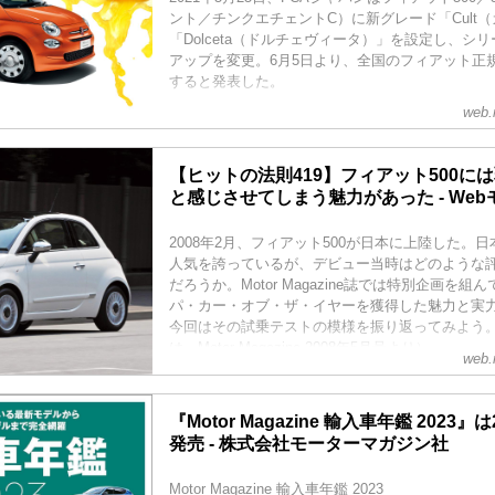
ント／チンクエチェントC）に新グレード「Cult
「Dolceta（ドルチェヴィータ）」を設定し、シ
アップを変更。6月5日より、全国のフィアット正
すると発表した。
web.
【ヒットの法則419】フィアット500に
と感じさせてしまう魅力があった - We
2008年2月、フィアット500が日本に上陸した。
人気を誇っているが、デビュー当時はどのような
だろうか。Motor Magazine誌では特別企画を組ん
パ・カー・オブ・ザ・イヤーを獲得した魅力と実
今回はその試乗テストの模様を振り返ってみよう
は、Motor Magazine 2008年5月号より）
web.
『Motor Magazine 輸入車年鑑 2023』
発売 - 株式会社モーターマガジン社
Motor Magazine 輸入車年鑑 2023