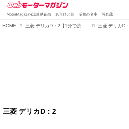
MotorMagazine誌連動企画
10年ひと昔
昭和の名車
写真蔵
HOME
三菱 デリカD：2【1分で読める国産車解説／2023年現行モデル】
三菱 デリカD：
三菱 デリカD：2